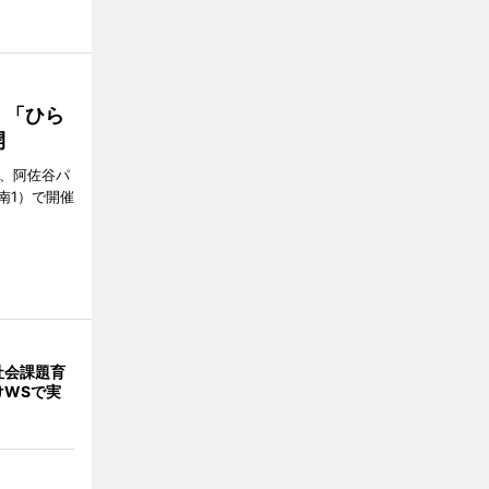
 「ひら
開
ら、阿佐谷パ
南1）で開催
社会課題育
けWSで実