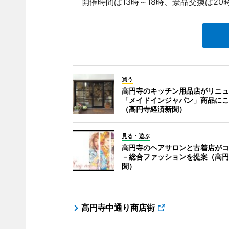
開催時間は13時～18時、景品交換は2
買う
高円寺のキッチン用品店がリニュ
「メイドインジャパン」商品にこ
（高円寺経済新聞）
見る・遊ぶ
高円寺のヘアサロンと古着店がコ
－総合ファッションを提案（高円
聞）
高円寺中通り商店街