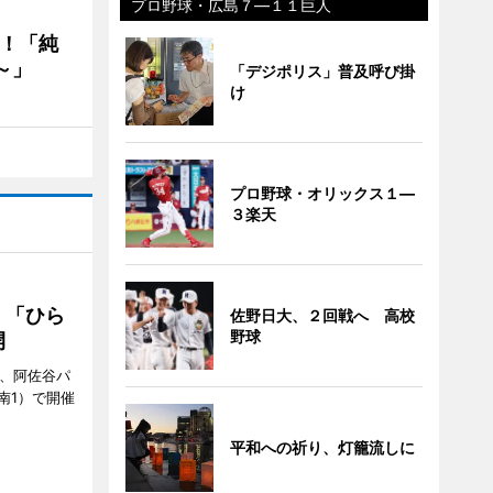
プロ野球・広島７―１１巨人
る！「純
～」
「デジポリス」普及呼び掛
け
プロ野球・オリックス１―
３楽天
 「ひら
佐野日大、２回戦へ 高校
野球
開
ら、阿佐谷パ
南1）で開催
平和への祈り、灯籠流しに