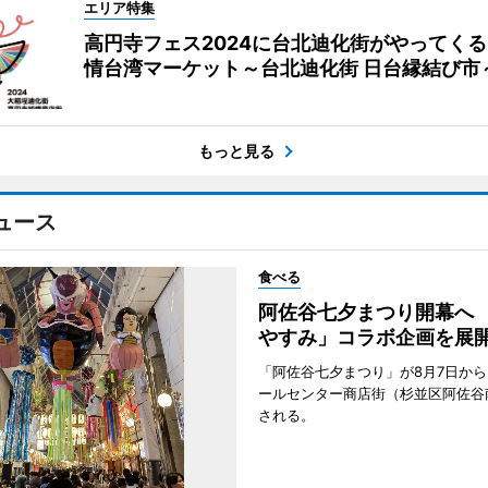
エリア特集
高円寺フェス2024に台北迪化街がやってく
情台湾マーケット～台北迪化街 日台縁結び市
もっと見る
ュース
食べる
阿佐谷七夕まつり開幕へ
やすみ」コラボ企画を展
「阿佐谷七夕まつり」が8月7日か
ールセンター商店街（杉並区阿佐谷
される。