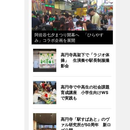
阿佐谷七夕まつり開幕へ 「ひらやす
み」コラボ企画を展開
高円寺高架下で「ラジオ体
操」 生演奏や駅長制服撮
影会
高円寺で中高生の社会課題
育成講座 小学生向けWS
で実践も
高円寺「駅すぱあと」のヴ
ァル研究所が50周年 新ロ