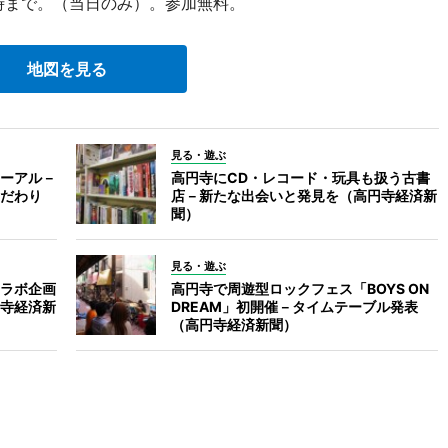
0時まで。（当日のみ）。参加無料。
地図を見る
見る・遊ぶ
ーアル－
高円寺にCD・レコード・玩具も扱う古書
だわり
店－新たな出会いと発見を（高円寺経済新
聞）
見る・遊ぶ
ラボ企画
高円寺で周遊型ロックフェス「BOYS ON
寺経済新
DREAM」初開催－タイムテーブル発表
（高円寺経済新聞）