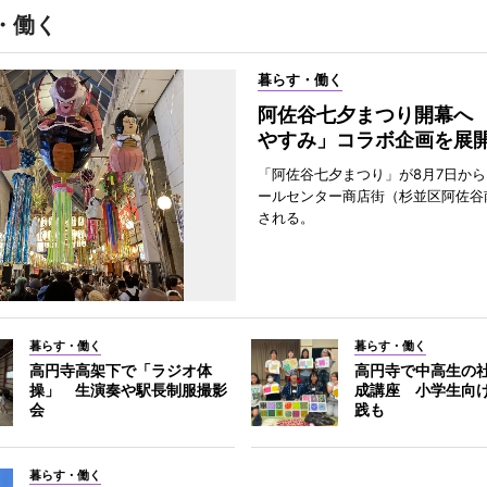
・働く
暮らす・働く
阿佐谷七夕まつり開幕へ
やすみ」コラボ企画を展
「阿佐谷七夕まつり」が8月7日か
ールセンター商店街（杉並区阿佐谷
される。
暮らす・働く
暮らす・働く
高円寺高架下で「ラジオ体
高円寺で中高生の
操」 生演奏や駅長制服撮影
成講座 小学生向
会
践も
暮らす・働く