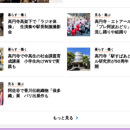
暮らす・働く
見る・遊ぶ
高円寺高架下で「ラジオ体
高円寺・エトアー
操」 生演奏や駅長制服撮影
「プレ阿波おどり
会
流し踊りや組踊り
暮らす・働く
暮らす・働く
高円寺で中高生の社会課題育
高円寺「駅すぱあ
成講座 小学生向けWSで実
ル研究所が50周年
践も
開
見る・遊ぶ
阿佐谷で香川伝統織物「保多
織」展 パリ出展作も
もっと見る