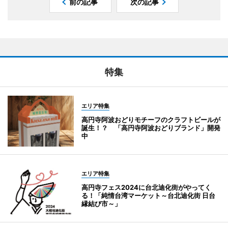
前の記事
次の記事
特集
エリア特集
高円寺阿波おどりモチーフのクラフトビールが
誕生！？ 「高円寺阿波おどりブランド」開発
中
エリア特集
高円寺フェス2024に台北迪化街がやってく
る！「純情台湾マーケット～台北迪化街 日台
縁結び市～」