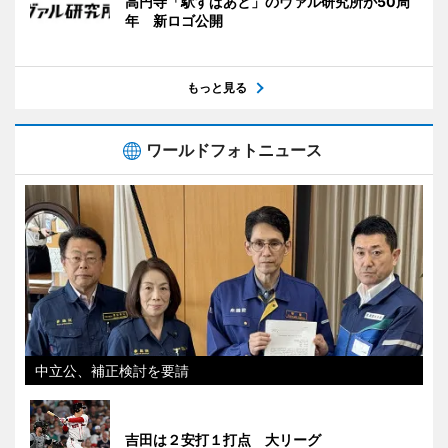
高円寺「駅すぱあと」のヴァル研究所が50周
年 新ロゴ公開
もっと見る
ワールドフォトニュース
中立公、補正検討を要請
吉田は２安打１打点 大リーグ