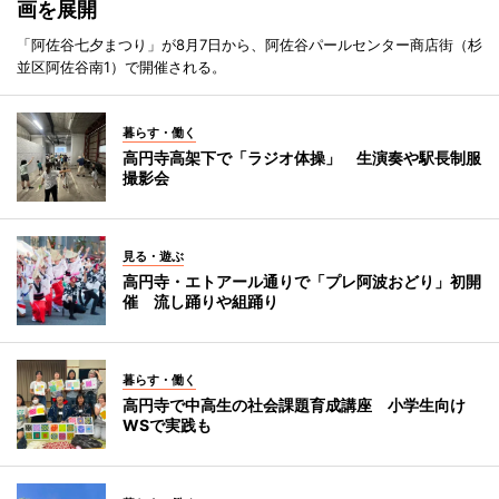
画を展開
「阿佐谷七夕まつり」が8月7日から、阿佐谷パールセンター商店街（杉
並区阿佐谷南1）で開催される。
暮らす・働く
高円寺高架下で「ラジオ体操」 生演奏や駅長制服
撮影会
見る・遊ぶ
高円寺・エトアール通りで「プレ阿波おどり」初開
催 流し踊りや組踊り
暮らす・働く
高円寺で中高生の社会課題育成講座 小学生向け
WSで実践も