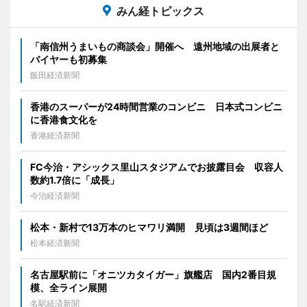
みん経トピックス
「南信州うまいもの商談会」開催へ 遠州地域の出展者と
バイヤーも初募集
飯田経済新聞
香港のスーパーが24時間営業のコンビニ 日本式コンビニ
に香港食文化を
香港経済新聞
FC今治・アシックス里山スタジアムでお披露目会 収容人
数約1.7倍に「成長」
今治経済新聞
松本・新村で13万本のヒマワリ満開 見頃は3週間ほど
松本経済新聞
名古屋駅前に「オニツカタイガー」旗艦店 国内2番目規
模、全ライン展開
名駅経済新聞