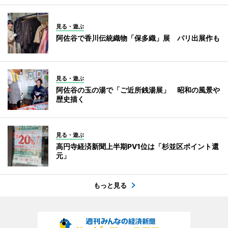
見る・遊ぶ
阿佐谷で香川伝統織物「保多織」展 パリ出展作も
見る・遊ぶ
阿佐谷の玉の湯で「ご近所銭湯展」 昭和の風景や
歴史描く
見る・遊ぶ
高円寺経済新聞上半期PV1位は「杉並区ポイント還
元」
もっと見る