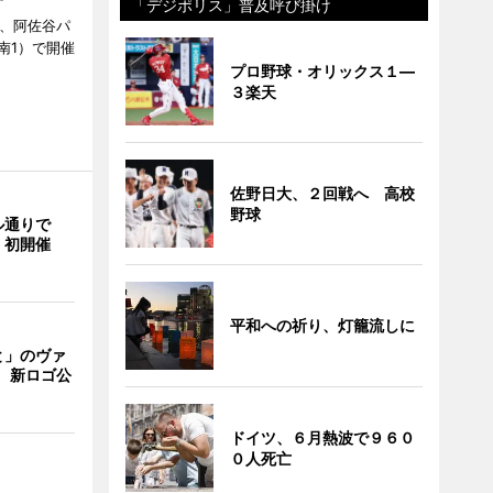
「デジポリス」普及呼び掛け
ら、阿佐谷パ
南1）で開催
プロ野球・オリックス１―
３楽天
佐野日大、２回戦へ 高校
野球
ル通りで
」初開催
平和への祈り、灯籠流しに
と」のヴァ
 新ロゴ公
ドイツ、６月熱波で９６０
０人死亡