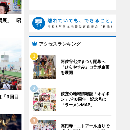
湯展」 昭
アクセスランキング
阿佐谷七夕まつり開幕へ
「ひらやすみ」コラボ企画
を展開
荻窪の地域情報誌「オギボ
は「3回目
ン」が10周年 記念号は
「ラーメンMAP」
高円寺・エトアール通りで