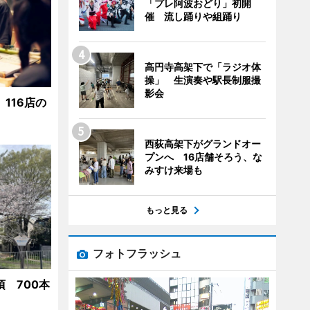
「プレ阿波おどり」初開
催 流し踊りや組踊り
高円寺高架下で「ラジオ体
操」 生演奏や駅長制服撮
影会
116店の
西荻高架下がグランドオー
プンへ 16店舗そろう、な
みすけ来場も
もっと見る
フォトフラッシュ
 700本