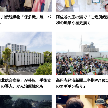
香川伝統織物「保多織」展 パ
阿佐谷の玉の湯で「ご近所銭
も
和の風景や歴史描く
河北総合病院」が移転 手術支
高円寺経済新聞上半期PV1位
トの導入、がん治療強化も
のオギボン祭り」