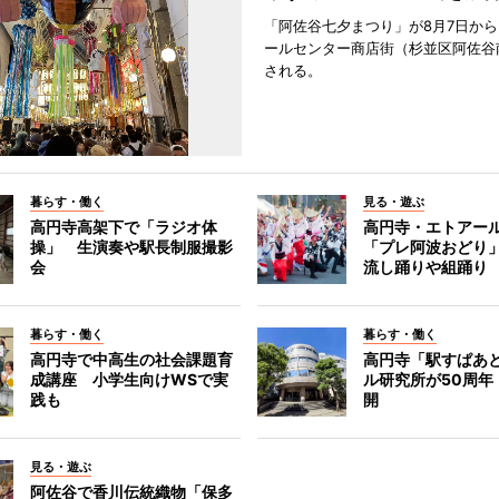
「阿佐谷七夕まつり」が8月7日か
ールセンター商店街（杉並区阿佐谷
される。
暮らす・働く
見る・遊ぶ
高円寺高架下で「ラジオ体
高円寺・エトアー
操」 生演奏や駅長制服撮影
「プレ阿波おどり
会
流し踊りや組踊り
暮らす・働く
暮らす・働く
高円寺で中高生の社会課題育
高円寺「駅すぱあ
成講座 小学生向けWSで実
ル研究所が50周年
践も
開
見る・遊ぶ
阿佐谷で香川伝統織物「保多