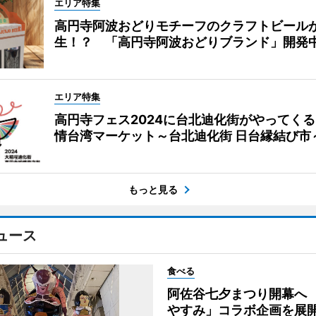
エリア特集
高円寺阿波おどりモチーフのクラフトビール
生！？ 「高円寺阿波おどりブランド」開発
エリア特集
高円寺フェス2024に台北迪化街がやってく
情台湾マーケット～台北迪化街 日台縁結び市
もっと見る
ュース
食べる
阿佐谷七夕まつり開幕へ
やすみ」コラボ企画を展