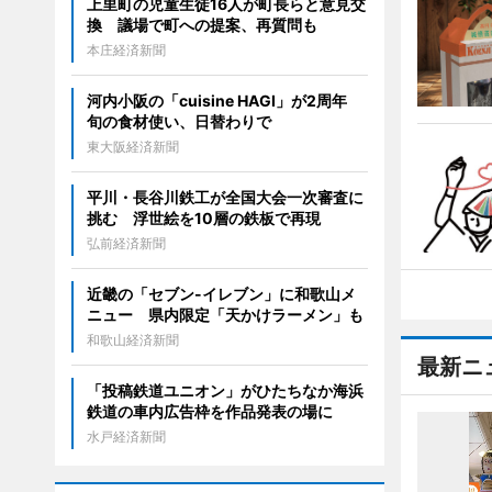
上里町の児童生徒16人が町長らと意見交
換 議場で町への提案、再質問も
本庄経済新聞
河内小阪の「cuisine HAGI」が2周年
旬の食材使い、日替わりで
東大阪経済新聞
平川・長谷川鉄工が全国大会一次審査に
挑む 浮世絵を10層の鉄板で再現
弘前経済新聞
近畿の「セブン-イレブン」に和歌山メ
ニュー 県内限定「天かけラーメン」も
和歌山経済新聞
最新ニ
「投稿鉄道ユニオン」がひたちなか海浜
鉄道の車内広告枠を作品発表の場に
水戸経済新聞