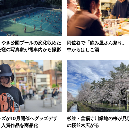
けやき公園プールの変化収めた
阿佐谷で「飲み屋さん祭り」 
荻窪の写真家が電車内から撮影
中からはしご酒
ズが10月開催へグッズデザ
杉並・善福寺川緑地の桜が見頃
 入賞作品を商品化
の桜並木広がる