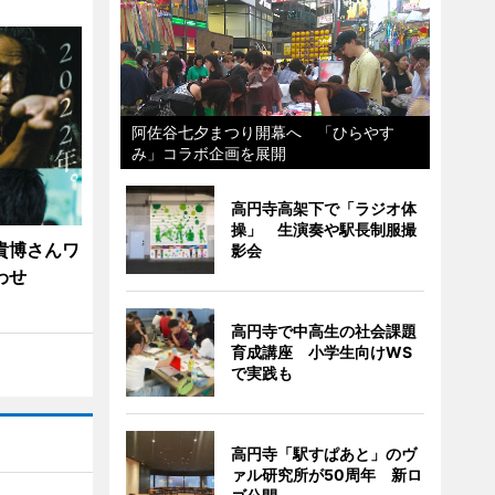
阿佐谷七夕まつり開幕へ 「ひらやす
み」コラボ企画を展開
高円寺高架下で「ラジオ体
操」 生演奏や駅長制服撮
貴博さんワ
影会
わせ
高円寺で中高生の社会課題
育成講座 小学生向けWS
で実践も
高円寺「駅すぱあと」のヴ
ァル研究所が50周年 新ロ