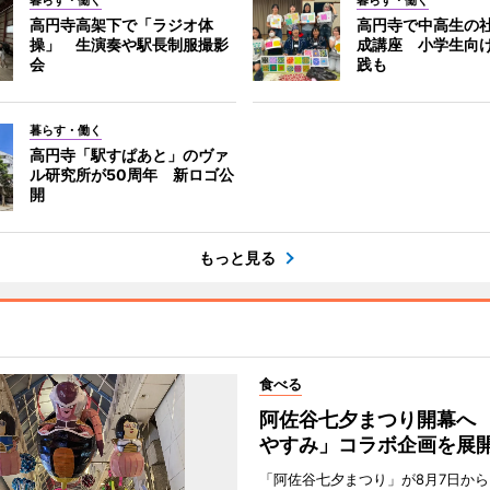
暮らす・働く
暮らす・働く
高円寺高架下で「ラジオ体
高円寺で中高生の
操」 生演奏や駅長制服撮影
成講座 小学生向
会
践も
暮らす・働く
高円寺「駅すぱあと」のヴァ
ル研究所が50周年 新ロゴ公
開
もっと見る
食べる
阿佐谷七夕まつり開幕へ
やすみ」コラボ企画を展
「阿佐谷七夕まつり」が8月7日か