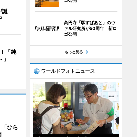
ゴ公開
が誕
中
高円寺「駅すぱあと」のヴ
ァル研究所が50周年 新ロ
ゴ公開
る！「純
もっと見る
～」
ワールドフォトニュース
 「ひら
開