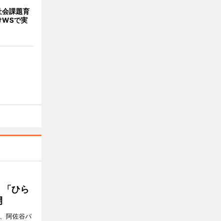
社会課題育
けWSで実
 「ひら
開
ら、阿佐谷パ