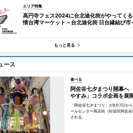
エリア特集
高円寺フェス2024に台北迪化街がやってく
情台湾マーケット～台北迪化街 日台縁結び市
もっと見る
ュース
食べる
阿佐谷七夕まつり開幕へ
やすみ」コラボ企画を展
「阿佐谷七夕まつり」が8月7日か
ールセンター商店街（杉並区阿佐谷
される。