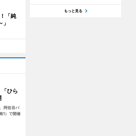
もっと見る
る！「純
～」
 「ひら
開
ら、阿佐谷パ
南1）で開催