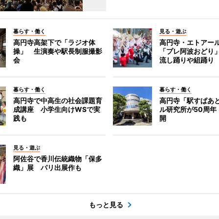
暮らす・働く
見る・遊ぶ
高円寺高架下で「ラジオ体
高円寺・エトアー
操」 生演奏や駅長制服撮影
「プレ阿波おどり
会
流し踊りや組踊り
暮らす・働く
暮らす・働く
高円寺で中高生の社会課題育
高円寺「駅すぱあ
成講座 小学生向けWSで実
ル研究所が50周年
践も
開
見る・遊ぶ
阿佐谷で香川伝統織物「保多
織」展 パリ出展作も
もっと見る