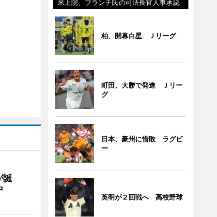
米上院、ブランチ氏の司法長官人事承認
柏、開幕白星 Ｊリーグ
町田、大勝で発進 Ｊリー
グ
日本、豪州に惜敗 ラグビ
ー
が誕
中
英明が２回戦へ 高校野球