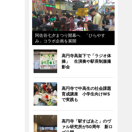
阿佐谷七夕まつり開幕へ 「ひらやす
み」コラボ企画を展開
高円寺高架下で「ラジオ体
操」 生演奏や駅長制服撮
影会
高円寺で中高生の社会課題
育成講座 小学生向けWS
で実践も
高円寺「駅すぱあと」のヴ
ァル研究所が50周年 新ロ