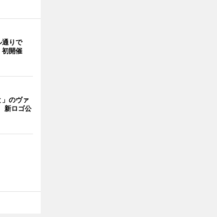
ル通りで
」初開催
と」のヴァ
 新ロゴ公