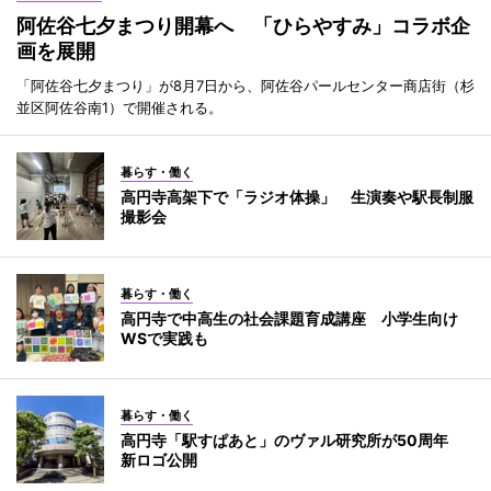
阿佐谷七夕まつり開幕へ 「ひらやすみ」コラボ企
画を展開
「阿佐谷七夕まつり」が8月7日から、阿佐谷パールセンター商店街（杉
並区阿佐谷南1）で開催される。
暮らす・働く
高円寺高架下で「ラジオ体操」 生演奏や駅長制服
撮影会
暮らす・働く
高円寺で中高生の社会課題育成講座 小学生向け
WSで実践も
暮らす・働く
高円寺「駅すぱあと」のヴァル研究所が50周年
新ロゴ公開