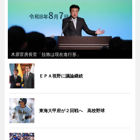
木原官房長官「拉致は現在進行形」
ＥＰＡ視野に議論継続
東海大甲府が２回戦へ 高校野球