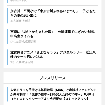
甲府経済新聞
加古川・平岡小で「東加古川ふれあいまつり」 子どもた
ちの夏の思い出に
加古川経済新聞
宮崎に「JMさかえまち公園」 公民連携でにぎわい創出、
中高生タイムも
ひなた宮崎経済新聞
滋賀舞台アニメ「さよならララ」デジタルラリー 近江八
幡のケーキ店にパネル
近江八幡経済新聞
プレスリリース
人気ドラマを手掛ける毎日放送（MBS）と出版社ファンギルド
が共同制作！『復讐の標本～顔を変えた姉の10年～』8月8日
（土）コミックシーモアより先行配信【コミックアウル】