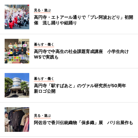
見る・遊ぶ
高円寺・エトアール通りで「プレ阿波おどり」初開
催 流し踊りや組踊り
暮らす・働く
高円寺で中高生の社会課題育成講座 小学生向け
WSで実践も
暮らす・働く
高円寺「駅すぱあと」のヴァル研究所が50周年
新ロゴ公開
見る・遊ぶ
阿佐谷で香川伝統織物「保多織」展 パリ出展作も