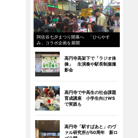
阿佐谷七夕まつり開幕へ 「ひらやす
み」コラボ企画を展開
高円寺高架下で「ラジオ体
操」 生演奏や駅長制服撮
影会
高円寺で中高生の社会課題
育成講座 小学生向けWS
で実践も
高円寺「駅すぱあと」のヴ
ァル研究所が50周年 新ロ