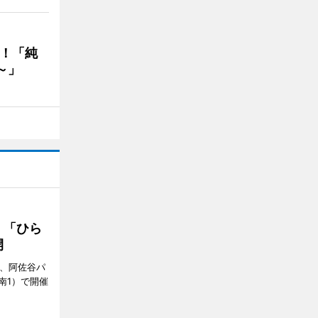
る！「純
～」
 「ひら
開
ら、阿佐谷パ
南1）で開催