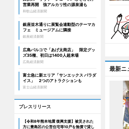
営業再開 強アルカリ性の源泉湯も
和歌山経済新聞
銀座並木通りに展覧会連動型のテーマカ
フェ ミュージアムに隣接
銀座経済新聞
広島パルコで「あげ太商店」 限定グッ
ズ35種、初日は1400人超来場
広島経済新聞
最新ニ
富士急に新エリア「サンエックス パラダ
イス」 2つのアトラクションも
富士山経済新聞
プレスリリース
【令和8年熊本地震 復興支援】被災された
方に豊島区の公営住宅等10戸を無償で貸し