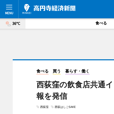
食べる
36°C
食べる
買う
暮らす・働く
西荻窪の飲食店共通
報を発信
西荻窪
西荻はしごSAKE