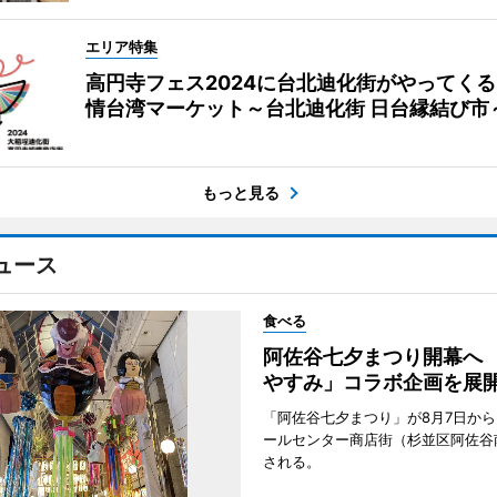
エリア特集
高円寺フェス2024に台北迪化街がやってく
情台湾マーケット～台北迪化街 日台縁結び市
もっと見る
ュース
食べる
阿佐谷七夕まつり開幕へ
やすみ」コラボ企画を展
「阿佐谷七夕まつり」が8月7日か
ールセンター商店街（杉並区阿佐谷
される。