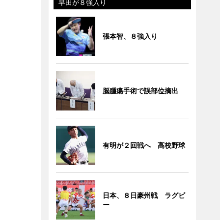
早田が８強入り
張本智、８強入り
脳腫瘍手術で誤部位摘出
有明が２回戦へ 高校野球
日本、８日豪州戦 ラグビ
ー