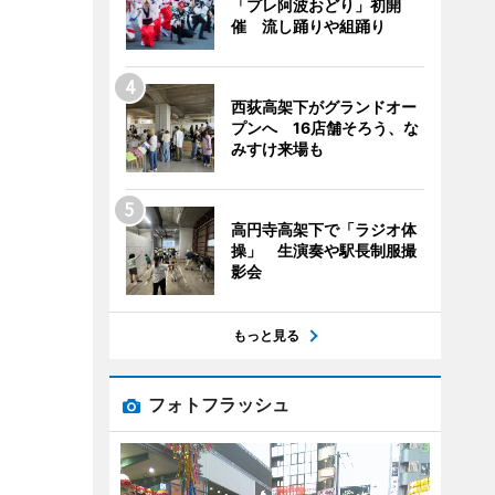
「プレ阿波おどり」初開
催 流し踊りや組踊り
西荻高架下がグランドオー
プンへ 16店舗そろう、な
みすけ来場も
高円寺高架下で「ラジオ体
操」 生演奏や駅長制服撮
影会
もっと見る
フォトフラッシュ