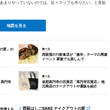
あまりやっていないのでは。近々マップも作りたい」と意欲
地図を見る
トの変」の
食べる
西荻窪の11飲食店が「激辛」テーマの周遊
イベント 家族でも楽しんで
食べる
 高円寺
仮想高円寺の百貨店「高円寺百貨店」 地
元商店のテークアウトや通販を紹介
西荻はしごSAKE テイクアウトの変
売増える