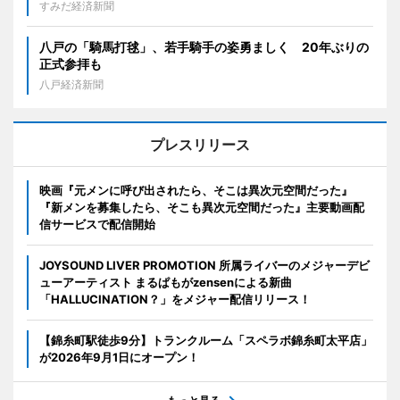
すみだ経済新聞
八戸の「騎馬打毬」、若手騎手の姿勇ましく 20年ぶりの
正式参拝も
八戸経済新聞
プレスリリース
映画『元メンに呼び出されたら、そこは異次元空間だった』
『新メンを募集したら、そこも異次元空間だった』主要動画配
信サービスで配信開始
JOYSOUND LIVER PROMOTION 所属ライバーのメジャーデビ
ューアーティスト まるぱもがzensenによる新曲
「HALLUCINATION？」をメジャー配信リリース！
【錦糸町駅徒歩9分】トランクルーム「スペラボ錦糸町太平店」
が2026年9月1日にオープン！