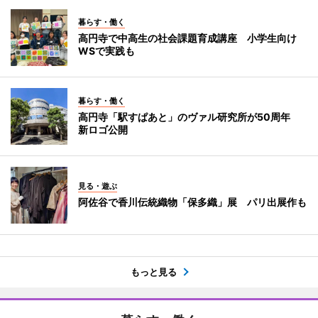
暮らす・働く
高円寺で中高生の社会課題育成講座 小学生向け
WSで実践も
暮らす・働く
高円寺「駅すぱあと」のヴァル研究所が50周年
新ロゴ公開
見る・遊ぶ
阿佐谷で香川伝統織物「保多織」展 パリ出展作も
もっと見る