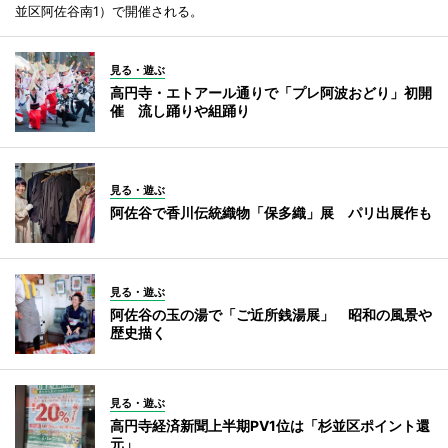
並区阿佐谷南1）で開催される。
見る・遊ぶ
高円寺・エトアール通りで「プレ阿波おどり」初開
催 流し踊りや組踊り
見る・遊ぶ
阿佐谷で香川伝統織物「保多織」展 パリ出展作も
見る・遊ぶ
阿佐谷の玉の湯で「ご近所銭湯展」 昭和の風景や
歴史描く
見る・遊ぶ
高円寺経済新聞上半期PV1位は「杉並区ポイント還
元」