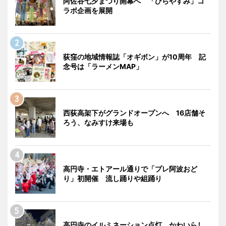
阿佐谷七夕まつり開幕へ 「ひらやすみ」コ
ラボ企画を展開
荻窪の地域情報誌「オギボン」が10周年 記
念号は「ラーメンMAP」
西荻高架下がグランドオープンへ 16店舗そ
ろう、なみすけ来場も
高円寺・エトアール通りで「プレ阿波おど
り」初開催 流し踊りや組踊り
高円寺のイルミネーション点灯 かわいらし