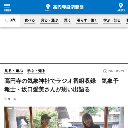
36°C
食べる
見る・遊ぶ
買う
暮らす・働く
学ぶ・知る
見る・遊ぶ
学ぶ・知る
2026.05.29
高円寺の気象神社でラジオ番組収録 気象予
報士・坂口愛美さんが思い出語る
高円寺