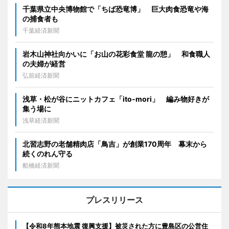
千葉県立中央博物館で「ちば恐竜博」 巨大肉食恐竜や海
の捕食者も
千葉経済新聞
岩木山神社向かいに「お山の花彩食堂 龍の憩」 和食職人
の夫婦が経営
弘前経済新聞
浅草・松が谷にニットカフェ「ito-mori」 編み物好きが
集う場に
浅草経済新聞
北習志野の老舗精肉店「鳥吉」が創業170周年 幕末から
続くのれん守る
船橋経済新聞
プレスリリース
【令和8年熊本地震 復興支援】被災された方に豊島区の公営住