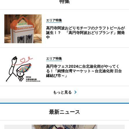
特集
エリア特集
高円寺阿波おどりモチーフのクラフトビールが
誕生！？ 「高円寺阿波おどりブランド」開発
中
エリア特集
高円寺フェス2024に台北迪化街がやってく
る！「純情台湾マーケット～台北迪化街 日台
縁結び市～」
もっと見る
最新ニュース