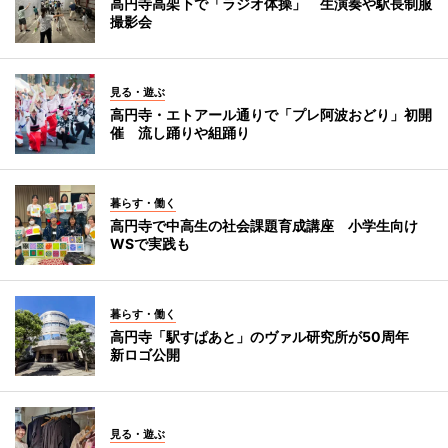
高円寺高架下で「ラジオ体操」 生演奏や駅長制服
撮影会
見る・遊ぶ
高円寺・エトアール通りで「プレ阿波おどり」初開
催 流し踊りや組踊り
暮らす・働く
高円寺で中高生の社会課題育成講座 小学生向け
WSで実践も
暮らす・働く
高円寺「駅すぱあと」のヴァル研究所が50周年
新ロゴ公開
見る・遊ぶ