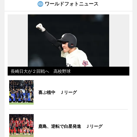
ワールドフォトニュース
長崎日大が２回戦へ 高校野球
喜ぶ植中 Ｊリーグ
鹿島、逆転で白星発進 Ｊリーグ