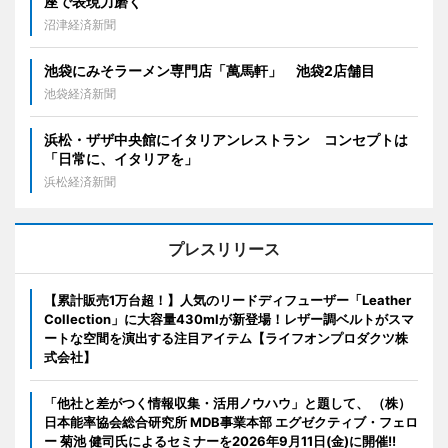
座で表現力磨く
沼津経済新聞
池袋にみそラーメン専門店「萬馬軒」 池袋2店舗目
池袋経済新聞
浜松・ザザ中央館にイタリアンレストラン コンセプトは
「日常に、イタリアを」
浜松経済新聞
プレスリリース
【累計販売1万台超！】人気のリードディフューザー「Leather
Collection」に大容量430mlが新登場！レザー調ベルトがスマ
ートな空間を演出する注目アイテム【ライフオンプロダクツ株
式会社】
「他社と差がつく情報収集・活用ノウハウ」と題して、 （株）
日本能率協会総合研究所 MDB事業本部 エグゼクティブ・フェロ
ー 菊池 健司氏によるセミナーを2026年9月11日(金)に開催!!