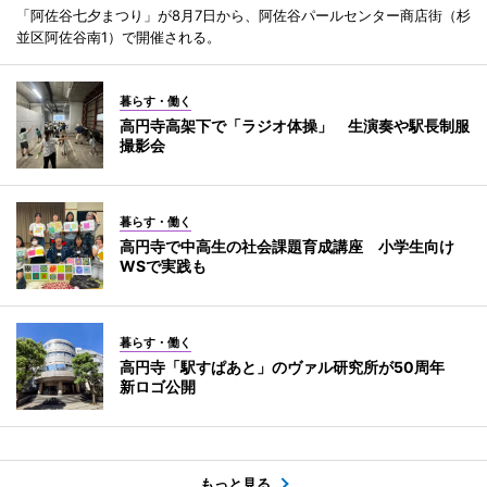
「阿佐谷七夕まつり」が8月7日から、阿佐谷パールセンター商店街（杉
並区阿佐谷南1）で開催される。
暮らす・働く
高円寺高架下で「ラジオ体操」 生演奏や駅長制服
撮影会
暮らす・働く
高円寺で中高生の社会課題育成講座 小学生向け
WSで実践も
暮らす・働く
高円寺「駅すぱあと」のヴァル研究所が50周年
新ロゴ公開
もっと見る