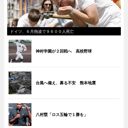
ドイツ、６月熱波で９６００人死亡
神村学園が２回戦へ 高校野球
台風へ備え、募る不安 熊本地震
八村塁「ロス五輪で１勝を」