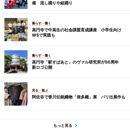
催 流し踊りや組踊り
暮らす・働く
高円寺で中高生の社会課題育成講座 小学生向け
WSで実践も
暮らす・働く
高円寺「駅すぱあと」のヴァル研究所が50周年
新ロゴ公開
見る・遊ぶ
阿佐谷で香川伝統織物「保多織」展 パリ出展作も
もっと見る