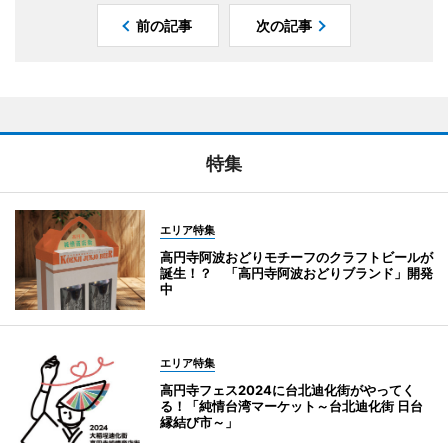
前の記事
次の記事
特集
エリア特集
高円寺阿波おどりモチーフのクラフトビールが
誕生！？ 「高円寺阿波おどりブランド」開発
中
エリア特集
高円寺フェス2024に台北迪化街がやってく
る！「純情台湾マーケット～台北迪化街 日台
縁結び市～」