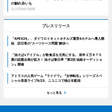
の触れ合いも
山口宇部経済新聞
プレスリリース
「APEX24」、ダイワロイネットホテルズ運営4ホテルへ導入開
始 訪日客の“スーツケース問題”解決へ
「油そば×アイドル」が飲食店を元気にする。 前年２万８７５
票の話題企画が拡大！ 油そば春日亭『第2回 油姫オーディショ
ン』開催
アトラスの人気ゲーム『ライドウ』『女神転生』シリーズスペ
シャル音楽ライブ8/23、ニコニコで独占生配信
もっと見る