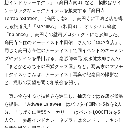
想インドカレーネグラ」（高円寺南3）など。物販はサイ
ケデリックなロックアイテムを販売する「高円寺
TerrapinStation」（高円寺南2）、高円寺に工房と店を構
える旅道具店「MANIKA」（和田3）、オリジナル蜂蜜
「balance」、高円寺の壁画プロジェクトにも参加した、
高円寺在住のアーティスト小田佑二さんの「ODA商店」、
同じく高円寺在住のアーティストで同イベントのネーミン
グやデザインを手掛ける、念形師家元 須永健太郎さんの
「まどかとみちるの円満グッズ屋」など。写真家のマツモ
トダイスケさんは、アーティスト写真や記念日の撮影な
ど、撮影の要望を聞く相談会を開く。
買い物をすると抽選券を進呈し、抽選会では各店が景品
を提供。「Adwee Lalawee」はパッタイ回数券5枚を2人
分、「しげくに屋55ベーカリー」はパン券1,000円分を5
人分、「妄想インドカレーネグラ」はタンドリーチキン1
年間無料券を用意する。