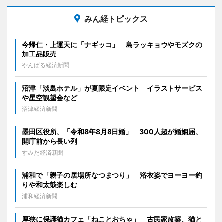
みん経トピックス
今帰仁・上運天に「ナギッコ」 島ラッキョウやモズクの
加工品販売
やんばる経済新聞
沼津「淡島ホテル」が夏限定イベント イラストサービス
や星空観望会など
沼津経済新聞
墨田区役所、「令和8年8月8日婚」 300人超が婚姻届、
開庁前から長い列
すみだ経済新聞
浦和で「親子の居場所なつまつり」 浴衣姿でヨーヨー釣
りや和太鼓楽しむ
浦和経済新聞
厚狭に保護猫カフェ「ねことおちゃ」 古民家改築、猫と