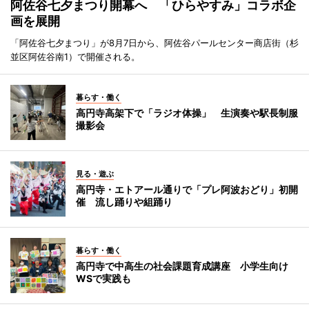
阿佐谷七夕まつり開幕へ 「ひらやすみ」コラボ企
画を展開
「阿佐谷七夕まつり」が8月7日から、阿佐谷パールセンター商店街（杉
並区阿佐谷南1）で開催される。
暮らす・働く
高円寺高架下で「ラジオ体操」 生演奏や駅長制服
撮影会
見る・遊ぶ
高円寺・エトアール通りで「プレ阿波おどり」初開
催 流し踊りや組踊り
暮らす・働く
高円寺で中高生の社会課題育成講座 小学生向け
WSで実践も