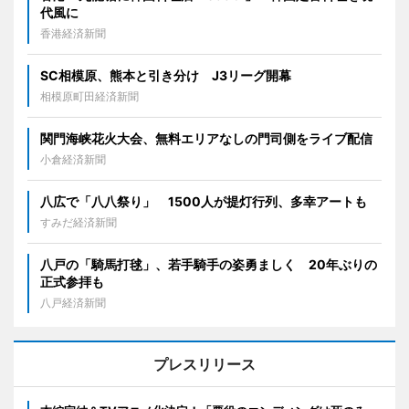
代風に
香港経済新聞
SC相模原、熊本と引き分け J3リーグ開幕
相模原町田経済新聞
関門海峡花火大会、無料エリアなしの門司側をライブ配信
小倉経済新聞
八広で「八八祭り」 1500人が提灯行列、多幸アートも
すみだ経済新聞
八戸の「騎馬打毬」、若手騎手の姿勇ましく 20年ぶりの
正式参拝も
八戸経済新聞
プレスリリース