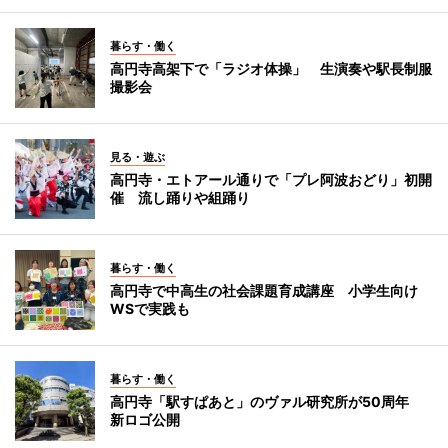
暮らす・働く
高円寺高架下で「ラジオ体操」 生演奏や駅長制服
撮影会
見る・遊ぶ
高円寺・エトアール通りで「プレ阿波おどり」初開
催 流し踊りや組踊り
暮らす・働く
高円寺で中高生の社会課題育成講座 小学生向け
WSで実践も
暮らす・働く
高円寺「駅すぱあと」のヴァル研究所が50周年
新ロゴ公開