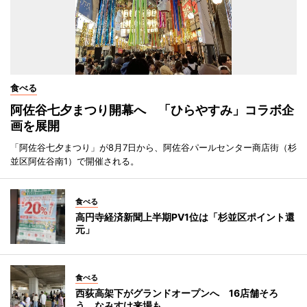
食べる
阿佐谷七夕まつり開幕へ 「ひらやすみ」コラボ企
画を展開
「阿佐谷七夕まつり」が8月7日から、阿佐谷パールセンター商店街（杉
並区阿佐谷南1）で開催される。
食べる
高円寺経済新聞上半期PV1位は「杉並区ポイント還
元」
食べる
西荻高架下がグランドオープンへ 16店舗そろ
う、なみすけ来場も