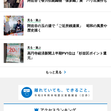
阿佐谷で香川伝統織物「保多織」展 パリ出展作も
見る・遊ぶ
阿佐谷の玉の湯で「ご近所銭湯展」 昭和の風景や
歴史描く
見る・遊ぶ
高円寺経済新聞上半期PV1位は「杉並区ポイント還
元」
もっと見る
アクセスランキング