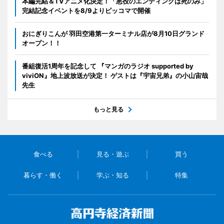
本編完結＆TVアニメ化決定！「悪役のエンディングは死のみ」
完結記念イベントを8/9よりピッコマで開催
おにぎりこんが 羽田空港第一ターミナル店が8月10日グランド
オープン！！
番組復活1周年を記念して 『マンガのラジオ supported by
viviON』地上波放送が決定！ ゲストは『宇宙兄弟』の小山宙哉
先生
もっと見る
食べる
見る・遊ぶ
買う
暮らす・働く
学ぶ・知る
特集