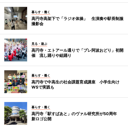
暮らす・働く
高円寺高架下で「ラジオ体操」 生演奏や駅長制服
撮影会
見る・遊ぶ
高円寺・エトアール通りで「プレ阿波おどり」初開
催 流し踊りや組踊り
暮らす・働く
高円寺で中高生の社会課題育成講座 小学生向け
WSで実践も
暮らす・働く
高円寺「駅すぱあと」のヴァル研究所が50周年
新ロゴ公開