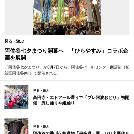
見る・遊ぶ
阿佐谷七夕まつり開幕へ 「ひらやすみ」コラボ企
画を展開
「阿佐谷七夕まつり」が8月7日から、阿佐谷パールセンター商店街（杉
並区阿佐谷南1）で開催される。
見る・遊ぶ
高円寺・エトアール通りで「プレ阿波おどり」初開
催 流し踊りや組踊り
見る・遊ぶ
阿佐谷で香川伝統織物「保多織」展 パリ出展作も