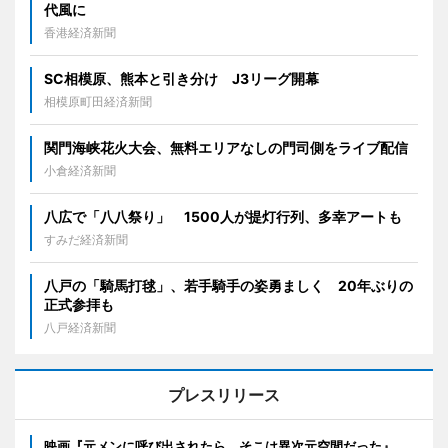
代風に
香港経済新聞
SC相模原、熊本と引き分け J3リーグ開幕
相模原町田経済新聞
関門海峡花火大会、無料エリアなしの門司側をライブ配信
小倉経済新聞
八広で「八八祭り」 1500人が提灯行列、多幸アートも
すみだ経済新聞
八戸の「騎馬打毬」、若手騎手の姿勇ましく 20年ぶりの
正式参拝も
八戸経済新聞
プレスリリース
映画『元メンに呼び出されたら、そこは異次元空間だった』