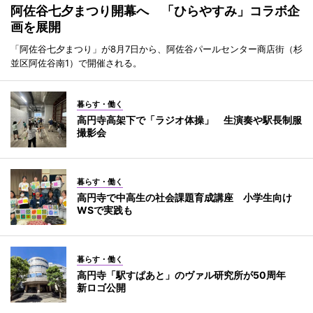
阿佐谷七夕まつり開幕へ 「ひらやすみ」コラボ企
画を展開
「阿佐谷七夕まつり」が8月7日から、阿佐谷パールセンター商店街（杉
並区阿佐谷南1）で開催される。
暮らす・働く
高円寺高架下で「ラジオ体操」 生演奏や駅長制服
撮影会
暮らす・働く
高円寺で中高生の社会課題育成講座 小学生向け
WSで実践も
暮らす・働く
高円寺「駅すぱあと」のヴァル研究所が50周年
新ロゴ公開