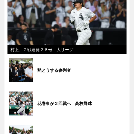
村上、２戦連発２６号 大リーグ
黙とうする参列者
花巻東が２回戦へ 高校野球