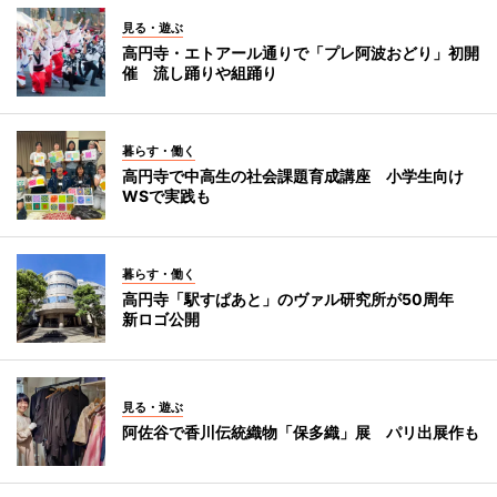
見る・遊ぶ
高円寺・エトアール通りで「プレ阿波おどり」初開
催 流し踊りや組踊り
暮らす・働く
高円寺で中高生の社会課題育成講座 小学生向け
WSで実践も
暮らす・働く
高円寺「駅すぱあと」のヴァル研究所が50周年
新ロゴ公開
見る・遊ぶ
阿佐谷で香川伝統織物「保多織」展 パリ出展作も