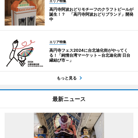
エリア特集
高円寺阿波おどりモチーフのクラフトビールが
誕生！？ 「高円寺阿波おどりブランド」開発
中
エリア特集
高円寺フェス2024に台北迪化街がやってく
る！「純情台湾マーケット～台北迪化街 日台
縁結び市～」
もっと見る
最新ニュース