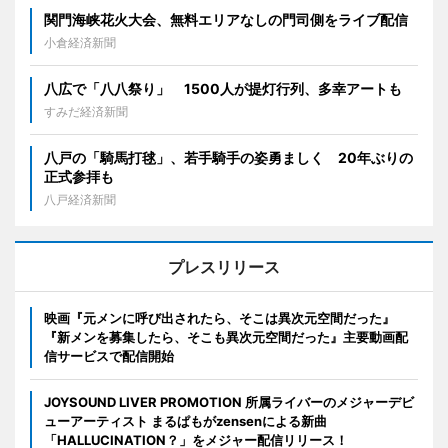
関門海峡花火大会、無料エリアなしの門司側をライブ配信
小倉経済新聞
八広で「八八祭り」 1500人が提灯行列、多幸アートも
すみだ経済新聞
八戸の「騎馬打毬」、若手騎手の姿勇ましく 20年ぶりの
正式参拝も
八戸経済新聞
プレスリリース
映画『元メンに呼び出されたら、そこは異次元空間だった』
『新メンを募集したら、そこも異次元空間だった』主要動画配
信サービスで配信開始
JOYSOUND LIVER PROMOTION 所属ライバーのメジャーデビ
ューアーティスト まるぱもがzensenによる新曲
「HALLUCINATION？」をメジャー配信リリース！