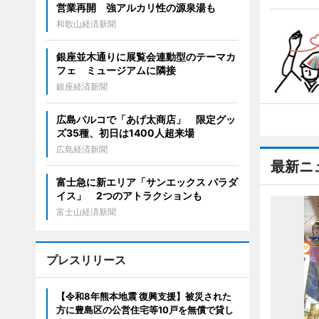
営業再開 強アルカリ性の源泉湯も
和歌山経済新聞
銀座並木通りに展覧会連動型のテーマカ
フェ ミュージアムに隣接
銀座経済新聞
広島パルコで「あげ太商店」 限定グッ
ズ35種、初日は1400人超来場
広島経済新聞
最新ニ
富士急に新エリア「サンエックス パラダ
イス」 2つのアトラクションも
富士山経済新聞
プレスリリース
【令和8年熊本地震 復興支援】被災された
方に豊島区の公営住宅等10戸を無償で貸し