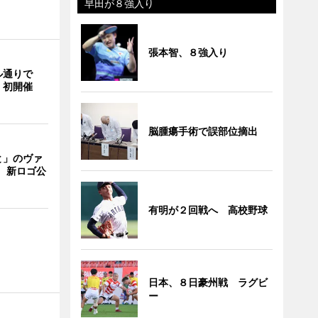
早田が８強入り
張本智、８強入り
ル通りで
」初開催
脳腫瘍手術で誤部位摘出
と」のヴァ
 新ロゴ公
有明が２回戦へ 高校野球
日本、８日豪州戦 ラグビ
ー