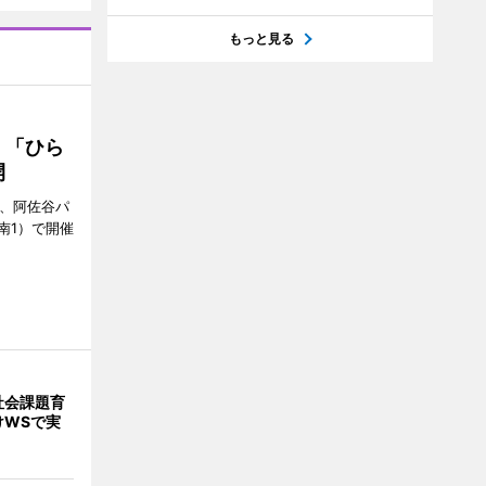
もっと見る
 「ひら
開
ら、阿佐谷パ
南1）で開催
社会課題育
けWSで実