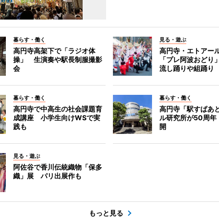
暮らす・働く
見る・遊ぶ
高円寺高架下で「ラジオ体
高円寺・エトアー
操」 生演奏や駅長制服撮影
「プレ阿波おどり
会
流し踊りや組踊り
暮らす・働く
暮らす・働く
高円寺で中高生の社会課題育
高円寺「駅すぱあ
成講座 小学生向けWSで実
ル研究所が50周年
践も
開
見る・遊ぶ
阿佐谷で香川伝統織物「保多
織」展 パリ出展作も
もっと見る