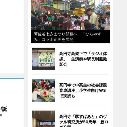
阿佐谷七夕まつり開幕へ 「ひらやす
み」コラボ企画を展開
高円寺高架下で「ラジオ体
操」 生演奏や駅長制服撮
影会
高円寺で中高生の社会課題
育成講座 小学生向けWS
で実践も
が誕
中
高円寺「駅すぱあと」のヴ
ァル研究所が50周年 新ロ