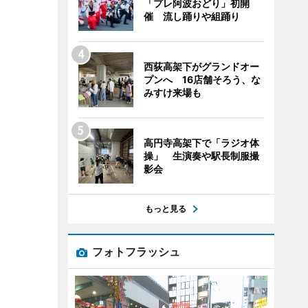
「プレ阿波おどり」初開
催 流し踊りや組踊り
西荻高架下がグランドオー
プンへ 16店舗そろう、な
みすけ来場も
高円寺高架下で「ラジオ体
操」 生演奏や駅長制服撮
影会
もっと見る
フォトフラッシュ