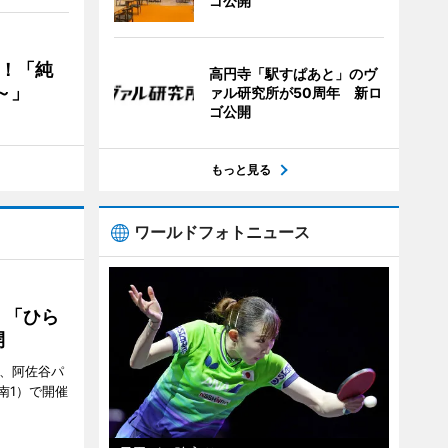
ゴ公開
る！「純
高円寺「駅すぱあと」のヴ
～」
ァル研究所が50周年 新ロ
ゴ公開
もっと見る
ワールドフォトニュース
 「ひら
開
ら、阿佐谷パ
南1）で開催