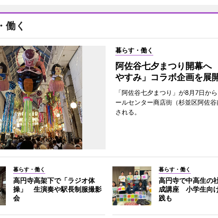
・働く
暮らす・働く
阿佐谷七夕まつり開幕へ
やすみ」コラボ企画を展
「阿佐谷七夕まつり」が8月7日か
ールセンター商店街（杉並区阿佐谷
される。
暮らす・働く
暮らす・働く
高円寺高架下で「ラジオ体
高円寺で中高生の
操」 生演奏や駅長制服撮影
成講座 小学生向
会
践も