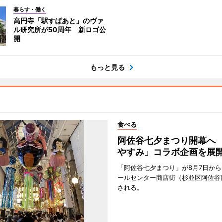
暮らす・働く
高円寺「駅すぱあと」のヴァ
ル研究所が50周年 新ロゴ公
開
もっと見る
食べる
阿佐谷七夕まつり開幕へ
やすみ」コラボ企画を展
「阿佐谷七夕まつり」が8月7日か
ールセンター商店街（杉並区阿佐谷
される。