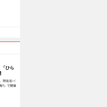
 「ひら
開
ら、阿佐谷パ
南1）で開催