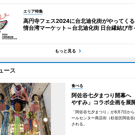
エリア特集
高円寺フェス2024に台北迪化街がやってく
情台湾マーケット～台北迪化街 日台縁結び市
もっと見る
ュース
食べる
阿佐谷七夕まつり開幕へ
やすみ」コラボ企画を展
「阿佐谷七夕まつり」が8月7日か
ールセンター商店街（杉並区阿佐谷
される。