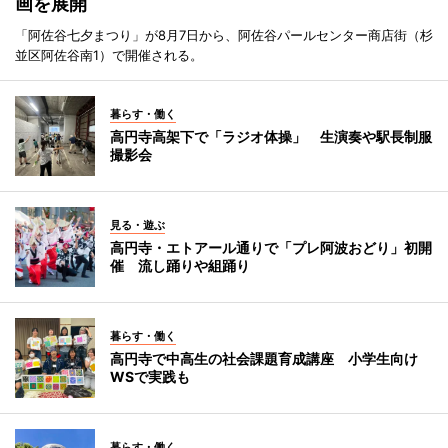
画を展開
「阿佐谷七夕まつり」が8月7日から、阿佐谷パールセンター商店街（杉
並区阿佐谷南1）で開催される。
暮らす・働く
高円寺高架下で「ラジオ体操」 生演奏や駅長制服
撮影会
見る・遊ぶ
高円寺・エトアール通りで「プレ阿波おどり」初開
催 流し踊りや組踊り
暮らす・働く
高円寺で中高生の社会課題育成講座 小学生向け
WSで実践も
暮らす・働く