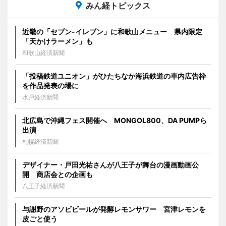
みん経トピックス
近畿の「セブン-イレブン」に和歌山メニュー 県内限定
「天かけラーメン」も
和歌山経済新聞
「投稿鉄道ユニオン」がひたちなか海浜鉄道の車内広告枠
を作品発表の場に
水戸経済新聞
北広島で沖縄フェス開催へ MONGOL800、DA PUMPら
出演
札幌経済新聞
デザイナー・戸田光祐さんが八王子が舞台の漫画動画公
開 商店会との企画も
八王子経済新聞
与謝野のアソビビールが発酵レモンサワー 宮津レモンを
皮ごと使う