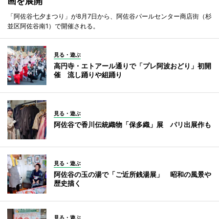
画を展開
「阿佐谷七夕まつり」が8月7日から、阿佐谷パールセンター商店街（杉
並区阿佐谷南1）で開催される。
見る・遊ぶ
高円寺・エトアール通りで「プレ阿波おどり」初開
催 流し踊りや組踊り
見る・遊ぶ
阿佐谷で香川伝統織物「保多織」展 パリ出展作も
見る・遊ぶ
阿佐谷の玉の湯で「ご近所銭湯展」 昭和の風景や
歴史描く
見る・遊ぶ