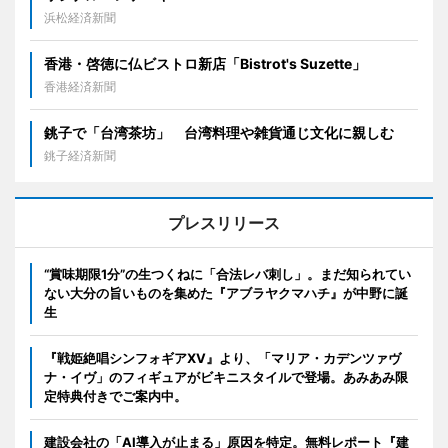
浜松経済新聞
香港・啓徳に仏ビストロ新店「Bistrot's Suzette」
香港経済新聞
銚子で「台湾茶坊」 台湾料理や雑貨通じ文化に親しむ
銚子経済新聞
プレスリリース
“賞味期限1分”の生つくねに「合法レバ刺し」。まだ知られてい
ない大分の旨いものを集めた『アブラヤクマハチ』が中野に誕
生
『戦姫絶唱シンフォギアXV』より、「マリア・カデンツァヴ
ナ・イヴ」のフィギュアがビキニスタイルで登場。あみあみ限
定特典付きでご案内中。
建設会社の「AI導入が止まる」原因を特定。無料レポート『建