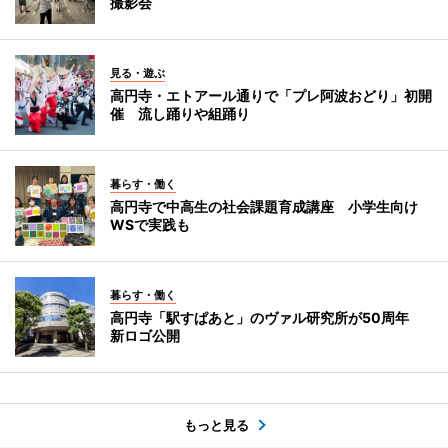
撮影会
見る・遊ぶ
高円寺・エトアール通りで「プレ阿波おどり」初開
催 流し踊りや組踊り
暮らす・働く
高円寺で中高生の社会課題育成講座 小学生向け
WSで実践も
暮らす・働く
高円寺「駅すぱあと」のヴァル研究所が50周年
新ロゴ公開
もっと見る