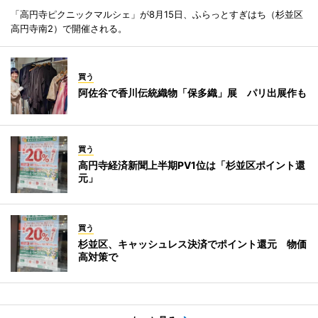
「高円寺ピクニックマルシェ」が8月15日、ふらっとすぎはち（杉並区
高円寺南2）で開催される。
買う
阿佐谷で香川伝統織物「保多織」展 パリ出展作も
買う
高円寺経済新聞上半期PV1位は「杉並区ポイント還
元」
買う
杉並区、キャッシュレス決済でポイント還元 物価
高対策で