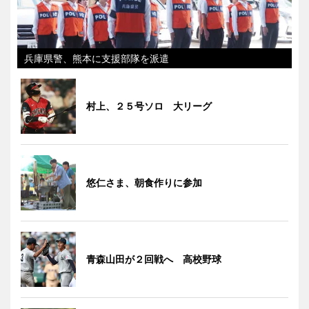
兵庫県警、熊本に支援部隊を派遣
村上、２５号ソロ 大リーグ
悠仁さま、朝食作りに参加
青森山田が２回戦へ 高校野球