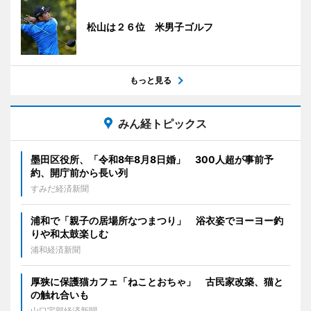
松山は２６位 米男子ゴルフ
もっと見る
みん経トピックス
墨田区役所、「令和8年8月8日婚」 300人超が事前予
約、開庁前から長い列
すみだ経済新聞
浦和で「親子の居場所なつまつり」 浴衣姿でヨーヨー釣
りや和太鼓楽しむ
浦和経済新聞
厚狭に保護猫カフェ「ねことおちゃ」 古民家改築、猫と
の触れ合いも
山口宇部経済新聞