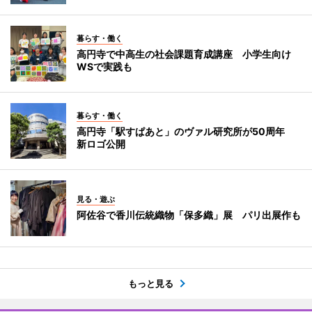
暮らす・働く
高円寺で中高生の社会課題育成講座 小学生向け
WSで実践も
暮らす・働く
高円寺「駅すぱあと」のヴァル研究所が50周年
新ロゴ公開
見る・遊ぶ
阿佐谷で香川伝統織物「保多織」展 パリ出展作も
もっと見る