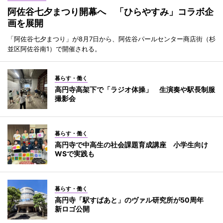
阿佐谷七夕まつり開幕へ 「ひらやすみ」コラボ企
画を展開
「阿佐谷七夕まつり」が8月7日から、阿佐谷パールセンター商店街（杉
並区阿佐谷南1）で開催される。
暮らす・働く
高円寺高架下で「ラジオ体操」 生演奏や駅長制服
撮影会
暮らす・働く
高円寺で中高生の社会課題育成講座 小学生向け
WSで実践も
暮らす・働く
高円寺「駅すぱあと」のヴァル研究所が50周年
新ロゴ公開