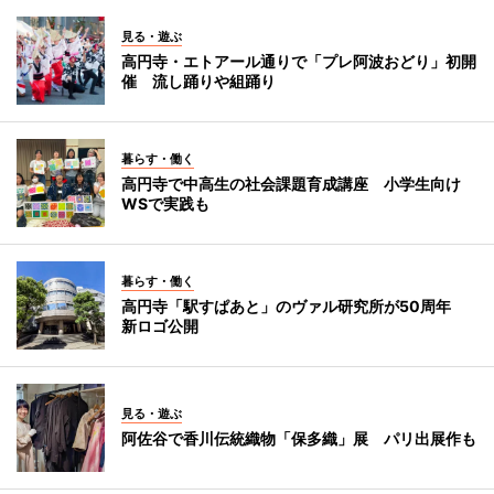
見る・遊ぶ
高円寺・エトアール通りで「プレ阿波おどり」初開
催 流し踊りや組踊り
暮らす・働く
高円寺で中高生の社会課題育成講座 小学生向け
WSで実践も
暮らす・働く
高円寺「駅すぱあと」のヴァル研究所が50周年
新ロゴ公開
見る・遊ぶ
阿佐谷で香川伝統織物「保多織」展 パリ出展作も