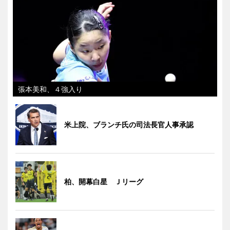
張本美和、４強入り
米上院、ブランチ氏の司法長官人事承認
柏、開幕白星 Ｊリーグ