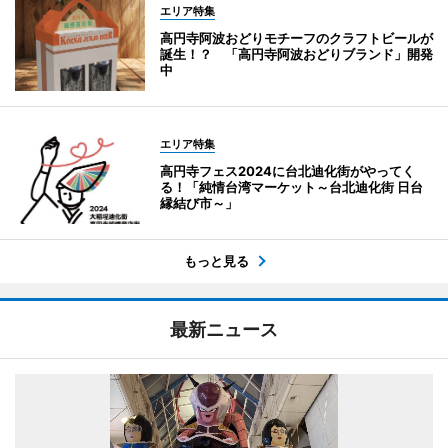
エリア特集
高円寺阿波おどりモチーフのクラフトビールが
誕生！？ 「高円寺阿波おどりブランド」開発
中
エリア特集
高円寺フェス2024に台北迪化街がやってく
る！「純情台湾マーケット～台北迪化街 日台
縁結び市～」
もっと見る
最新ニュース