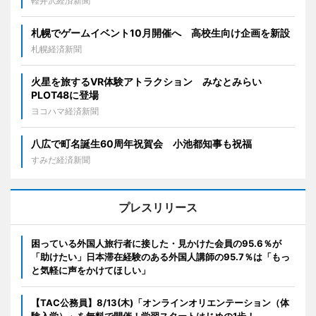
軽井沢経済新聞
札幌でゲームイベント10月開催へ 高校生向け企画を新設
札幌経済新聞
火星を旅するVR体験アトラクション みなとみらい
PLOT48に登場
ヨコハマ経済新聞
八広で町名誕生60周年祝賀会 小池都知事も祝福
すみだ経済新聞
プレスリリース
困っている外国人旅行者に接した・見かけた会員の95.6％が
「助けたい」日本滞在経験のある外国人講師の95.7％は「もっ
と気軽に声をかけてほしい」
【TAC公務員】8/13(木)「オンラインオリエンテーション（体
験入学）」を無料で開催！学習スタートはじめの1歩！