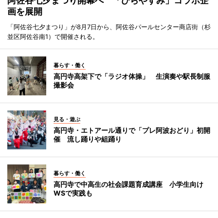
阿佐谷七夕まつり開幕へ 「ひらやすみ」コラボ企
画を展開
「阿佐谷七夕まつり」が8月7日から、阿佐谷パールセンター商店街（杉
並区阿佐谷南1）で開催される。
暮らす・働く
高円寺高架下で「ラジオ体操」 生演奏や駅長制服
撮影会
見る・遊ぶ
高円寺・エトアール通りで「プレ阿波おどり」初開
催 流し踊りや組踊り
暮らす・働く
高円寺で中高生の社会課題育成講座 小学生向け
WSで実践も