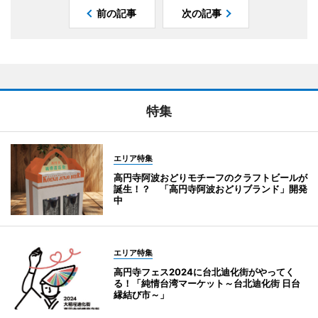
前の記事
次の記事
特集
エリア特集
高円寺阿波おどりモチーフのクラフトビールが
誕生！？ 「高円寺阿波おどりブランド」開発
中
エリア特集
高円寺フェス2024に台北迪化街がやってく
る！「純情台湾マーケット～台北迪化街 日台
縁結び市～」