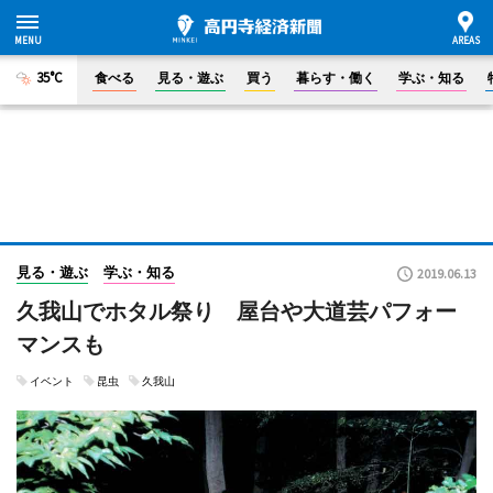
35°C
食べる
見る・遊ぶ
買う
暮らす・働く
学ぶ・知る
見る・遊ぶ
学ぶ・知る
2019.06.13
久我山でホタル祭り 屋台や大道芸パフォー
マンスも
イベント
昆虫
久我山