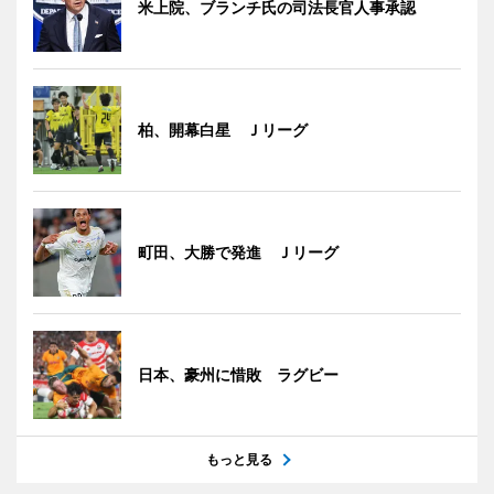
米上院、ブランチ氏の司法長官人事承認
柏、開幕白星 Ｊリーグ
町田、大勝で発進 Ｊリーグ
日本、豪州に惜敗 ラグビー
もっと見る