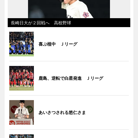
長崎日大が２回戦へ 高校野球
喜ぶ植中 Ｊリーグ
鹿島、逆転で白星発進 Ｊリーグ
あいさつされる悠仁さま