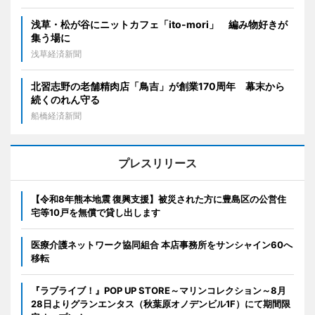
浅草・松が谷にニットカフェ「ito-mori」 編み物好きが
集う場に
浅草経済新聞
北習志野の老舗精肉店「鳥吉」が創業170周年 幕末から
続くのれん守る
船橋経済新聞
プレスリリース
【令和8年熊本地震 復興支援】被災された方に豊島区の公営住
宅等10戸を無償で貸し出します
医療介護ネットワーク協同組合 本店事務所をサンシャイン60へ
移転
『ラブライブ！』POP UP STORE～マリンコレクション～8月
28日よりグランエンタス（秋葉原オノデンビル1F）にて期間限