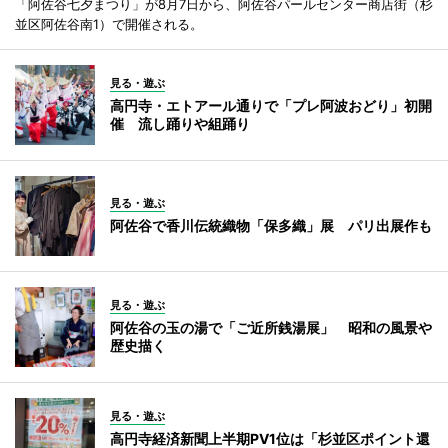
「阿佐谷七夕まつり」が8月7日から、阿佐谷パールセンター商店街（杉
並区阿佐谷南1）で開催される。
見る・遊ぶ
高円寺・エトアール通りで「プレ阿波おどり」初開
催 流し踊りや組踊り
見る・遊ぶ
阿佐谷で香川伝統織物「保多織」展 パリ出展作も
見る・遊ぶ
阿佐谷の玉の湯で「ご近所銭湯展」 昭和の風景や
歴史描く
見る・遊ぶ
高円寺経済新聞上半期PV1位は「杉並区ポイント還