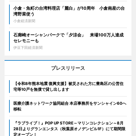
小倉・魚町の台湾料理店「麗白」が10周年 小倉南産の台
湾野菜使う
小倉経済新聞
石廊崎オーシャンパークで「夕涼会」 来場100万人達成
セレモニーも
伊豆下田経済新聞
プレスリリース
【令和8年熊本地震 復興支援】被災された方に豊島区の公営住
宅等10戸を無償で貸し出します
医療介護ネットワーク協同組合 本店事務所をサンシャイン60へ
移転
『ラブライブ！』POP UP STORE～マリンコレクション～8月
28日よりグランエンタス（秋葉原オノデンビル1F）にて期間限
定オープン！