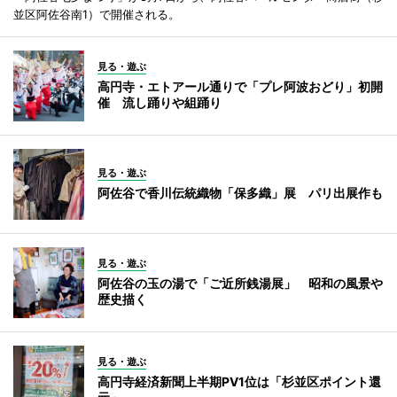
並区阿佐谷南1）で開催される。
見る・遊ぶ
高円寺・エトアール通りで「プレ阿波おどり」初開
催 流し踊りや組踊り
見る・遊ぶ
阿佐谷で香川伝統織物「保多織」展 パリ出展作も
見る・遊ぶ
阿佐谷の玉の湯で「ご近所銭湯展」 昭和の風景や
歴史描く
見る・遊ぶ
高円寺経済新聞上半期PV1位は「杉並区ポイント還