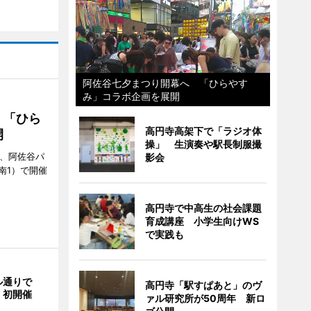
阿佐谷七夕まつり開幕へ 「ひらやす
み」コラボ企画を展開
 「ひら
高円寺高架下で「ラジオ体
開
操」 生演奏や駅長制服撮
ら、阿佐谷パ
影会
南1）で開催
高円寺で中高生の社会課題
育成講座 小学生向けWS
で実践も
ル通りで
高円寺「駅すぱあと」のヴ
」初開催
ァル研究所が50周年 新ロ