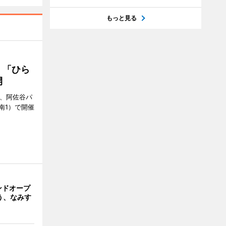
もっと見る
 「ひら
開
ら、阿佐谷パ
南1）で開催
ンドオープ
う、なみす