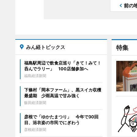
前の
みん経トピックス
特集
福島駅周辺で飲食店巡り「きて！みて！
呑んでラリー」 100店舗参加へ
福島経済新聞
下條村「岡本ファーム」、黒スイカ収穫
最盛期 少雨高温で甘み強く
飯田経済新聞
彦根で「ゆかたまつり」 今年で30回
目、浴衣姿の市民でにぎわう
彦根経済新聞