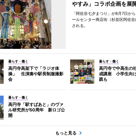
やすみ」コラボ企画を展
「阿佐谷七夕まつり」が8月7日か
ールセンター商店街（杉並区阿佐谷
される。
暮らす・働く
暮らす・働く
高円寺高架下で「ラジオ体
高円寺で中高生の
操」 生演奏や駅長制服撮影
成講座 小学生向
会
践も
暮らす・働く
高円寺「駅すぱあと」のヴァ
ル研究所が50周年 新ロゴ公
開
もっと見る