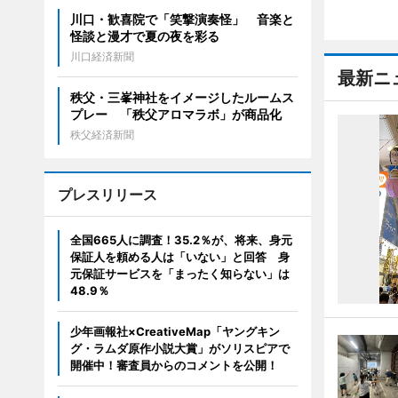
川口・歓喜院で「笑撃演奏怪」 音楽と
怪談と漫才で夏の夜を彩る
川口経済新聞
最新ニ
秩父・三峯神社をイメージしたルームス
プレー 「秩父アロマラボ」が商品化
秩父経済新聞
プレスリリース
全国665人に調査！35.2％が、将来、身元
保証人を頼める人は「いない」と回答 身
元保証サービスを「まったく知らない」は
48.9％
少年画報社×CreativeMap「ヤングキン
グ・ラムダ原作小説大賞」がソリスピアで
開催中！審査員からのコメントを公開！