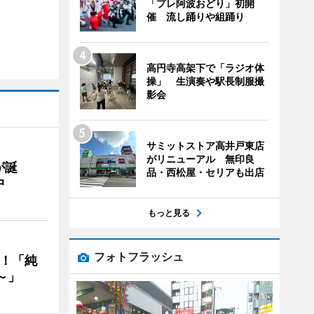
「プレ阿波おどり」初開
催 流し踊りや組踊り
高円寺高架下で「ラジオ体
操」 生演奏や駅長制服撮
影会
サミットストア高井戸東店
がリニューアル 無印良
が誕
品・西松屋・セリアも出店
中
もっと見る
フォトフラッシュ
る！「純
～」