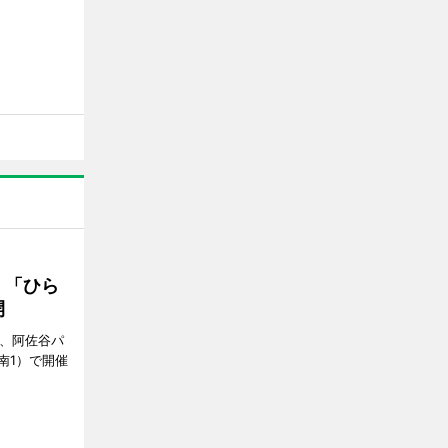
 「ひら
開
ら、阿佐谷パ
南1）で開催