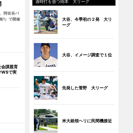
適時打を放つ岡本 大リーグ
開
ら、阿佐谷パ
大谷、今季初の２発 大リ
南1）で開催
ーグ
大谷、イメージ調査で１位
社会課題育
けWSで実
先発した菅野 大リーグ
米大統領ヘリに民間機接近