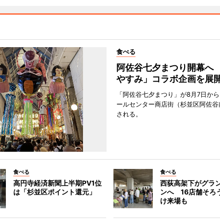
食べる
阿佐谷七夕まつり開幕へ
やすみ」コラボ企画を展
「阿佐谷七夕まつり」が8月7日か
ールセンター商店街（杉並区阿佐谷
される。
食べる
食べる
高円寺経済新聞上半期PV1位
西荻高架下がグラ
は「杉並区ポイント還元」
ンへ 16店舗そろ
け来場も