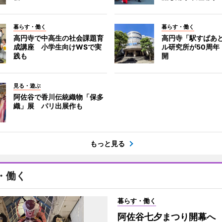
暮らす・働く
暮らす・働く
高円寺で中高生の社会課題育
高円寺「駅すぱあ
成講座 小学生向けWSで実
ル研究所が50周年
践も
開
見る・遊ぶ
阿佐谷で香川伝統織物「保多
織」展 パリ出展作も
もっと見る
・働く
暮らす・働く
阿佐谷七夕まつり開幕へ