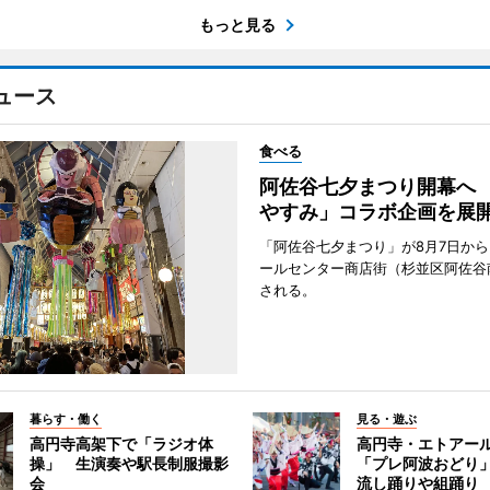
もっと見る
ュース
食べる
阿佐谷七夕まつり開幕へ
やすみ」コラボ企画を展
「阿佐谷七夕まつり」が8月7日か
ールセンター商店街（杉並区阿佐谷
される。
暮らす・働く
見る・遊ぶ
高円寺高架下で「ラジオ体
高円寺・エトアー
操」 生演奏や駅長制服撮影
「プレ阿波おどり
会
流し踊りや組踊り