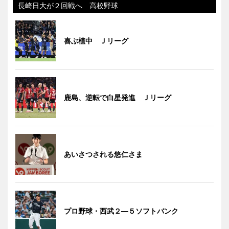
長崎日大が２回戦へ 高校野球
喜ぶ植中 Ｊリーグ
鹿島、逆転で白星発進 Ｊリーグ
あいさつされる悠仁さま
プロ野球・西武２―５ソフトバンク