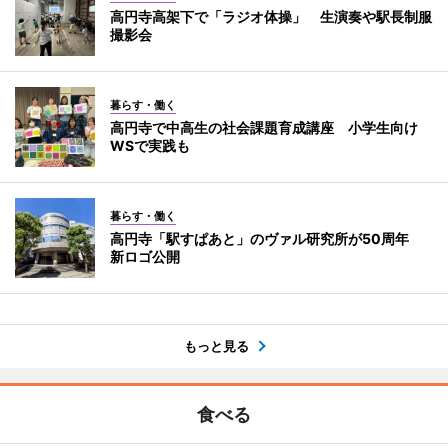
高円寺高架下で「ラジオ体操」 生演奏や駅長制服
撮影会
暮らす・働く
高円寺で中高生の社会課題育成講座 小学生向け
WSで実践も
暮らす・働く
高円寺「駅すぱあと」のヴァル研究所が50周年
新ロゴ公開
もっと見る
食べる