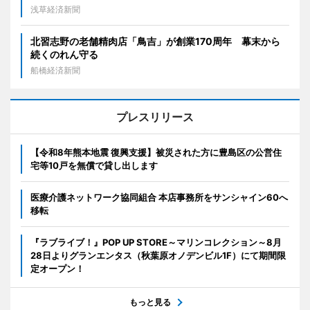
浅草経済新聞
北習志野の老舗精肉店「鳥吉」が創業170周年 幕末から
続くのれん守る
船橋経済新聞
プレスリリース
【令和8年熊本地震 復興支援】被災された方に豊島区の公営住
宅等10戸を無償で貸し出します
医療介護ネットワーク協同組合 本店事務所をサンシャイン60へ
移転
『ラブライブ！』POP UP STORE～マリンコレクション～8月
28日よりグランエンタス（秋葉原オノデンビル1F）にて期間限
定オープン！
もっと見る