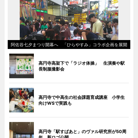
阿佐谷七夕まつり開幕へ 「ひらやすみ」コラボ企画を展開
高円寺高架下で「ラジオ体操」 生演奏や駅
長制服撮影会
高円寺で中高生の社会課題育成講座 小学生
向けWSで実践も
高円寺「駅すぱあと」のヴァル研究所が50周
年 新ロゴ公開