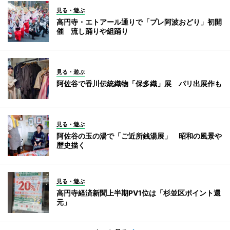
見る・遊ぶ
高円寺・エトアール通りで「プレ阿波おどり」初開
催 流し踊りや組踊り
見る・遊ぶ
阿佐谷で香川伝統織物「保多織」展 パリ出展作も
見る・遊ぶ
阿佐谷の玉の湯で「ご近所銭湯展」 昭和の風景や
歴史描く
見る・遊ぶ
高円寺経済新聞上半期PV1位は「杉並区ポイント還
元」