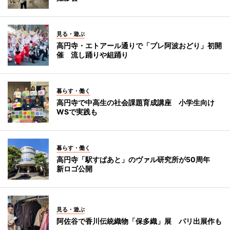
見る・遊ぶ
高円寺・エトアール通りで「プレ阿波おどり」初開
催 流し踊りや組踊り
暮らす・働く
高円寺で中高生の社会課題育成講座 小学生向け
WSで実践も
暮らす・働く
高円寺「駅すぱあと」のヴァル研究所が50周年
新ロゴ公開
見る・遊ぶ
阿佐谷で香川伝統織物「保多織」展 パリ出展作も