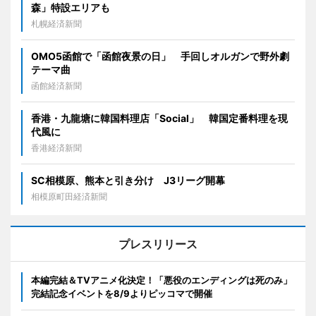
森」特設エリアも
札幌経済新聞
OMO5函館で「函館夜景の日」 手回しオルガンで野外劇
テーマ曲
函館経済新聞
香港・九龍塘に韓国料理店「Social」 韓国定番料理を現
代風に
香港経済新聞
SC相模原、熊本と引き分け J3リーグ開幕
相模原町田経済新聞
プレスリリース
本編完結＆TVアニメ化決定！「悪役のエンディングは死のみ」
完結記念イベントを8/9よりピッコマで開催