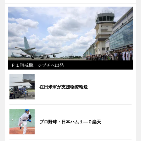
Ｐ１哨戒機、ジブチへ出発
在日米軍が支援物資輸送
プロ野球・日本ハム１―０楽天