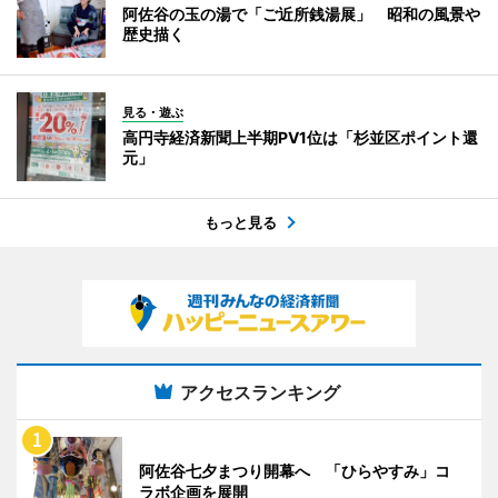
阿佐谷の玉の湯で「ご近所銭湯展」 昭和の風景や
歴史描く
見る・遊ぶ
高円寺経済新聞上半期PV1位は「杉並区ポイント還
元」
もっと見る
アクセスランキング
阿佐谷七夕まつり開幕へ 「ひらやすみ」コ
ラボ企画を展開