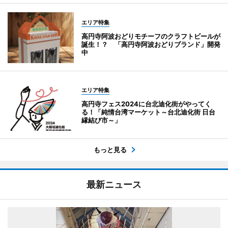
エリア特集
高円寺阿波おどりモチーフのクラフトビールが
誕生！？ 「高円寺阿波おどりブランド」開発
中
エリア特集
高円寺フェス2024に台北迪化街がやってく
る！「純情台湾マーケット～台北迪化街 日台
縁結び市～」
もっと見る
最新ニュース