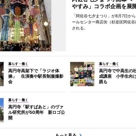
やすみ」コラボ企画を展
「阿佐谷七夕まつり」が8月7日か
ールセンター商店街（杉並区阿佐谷
される。
暮らす・働く
暮らす・働く
高円寺高架下で「ラジオ体
高円寺で中高生の
操」 生演奏や駅長制服撮影
成講座 小学生向
会
践も
暮らす・働く
高円寺「駅すぱあと」のヴァ
ル研究所が50周年 新ロゴ公
開
もっと見る