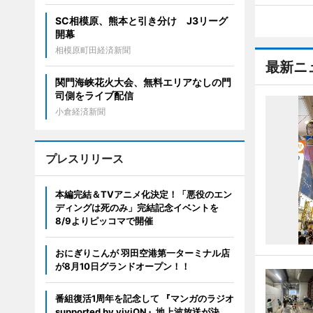
SC相模原、熊本と引き分け J3リーグ
開幕
相模原町田経済新聞
最新ニ
関門海峡花火大会、無料エリアなしの門
司側をライブ配信
小倉経済新聞
プレスリリース
本編完結＆TVアニメ化決定！「悪役のエン
ディングは死のみ」完結記念イベントを
8/9よりピッコマで開催
おにぎりこんが 羽田空港第一ターミナル店
が8月10日グランドオープン！！
番組復活1周年を記念して 『マンガのラジオ
supported by viviON』地上波放送が決