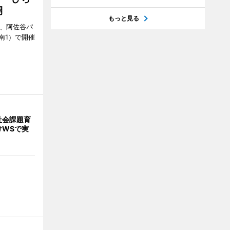
開
もっと見る
ら、阿佐谷パ
南1）で開催
社会課題育
けWSで実