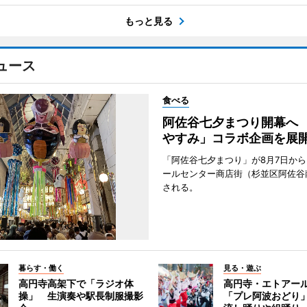
もっと見る
ュース
食べる
阿佐谷七夕まつり開幕へ
やすみ」コラボ企画を展
「阿佐谷七夕まつり」が8月7日か
ールセンター商店街（杉並区阿佐谷
される。
暮らす・働く
見る・遊ぶ
高円寺高架下で「ラジオ体
高円寺・エトアー
操」 生演奏や駅長制服撮影
「プレ阿波おどり