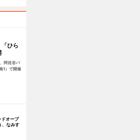
 「ひら
開
ら、阿佐谷パ
南1）で開催
ンドオープ
う、なみす