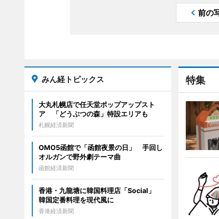
前の
みん経トピックス
特集
大丸札幌店で任天堂ポップアップスト
ア 「どうぶつの森」特設エリアも
札幌経済新聞
OMO5函館で「函館夜景の日」 手回し
オルガンで野外劇テーマ曲
函館経済新聞
香港・九龍塘に韓国料理店「Social」
韓国定番料理を現代風に
香港経済新聞