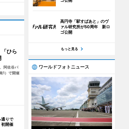
ゴ公開
高円寺「駅すぱあと」のヴ
ァル研究所が50周年 新ロ
ゴ公開
もっと見る
 「ひら
開
ワールドフォトニュース
ら、阿佐谷パ
南1）で開催
ル通りで
」初開催