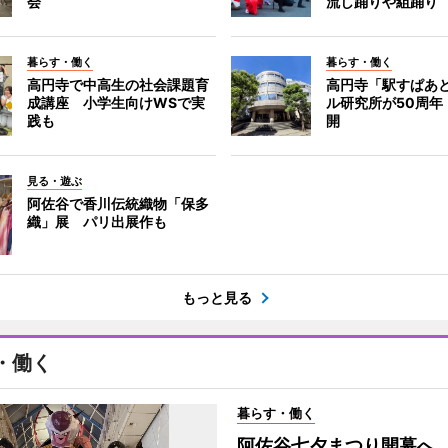
会
流し踊りや組踊り
暮らす・働く
暮らす・働く
高円寺で中高生の社会課題育
高円寺「駅すぱあ
成講座 小学生向けWSで実
ル研究所が50周年
践も
開
見る・遊ぶ
阿佐谷で香川伝統織物「保多
織」展 パリ出展作も
もっと見る
・働く
暮らす・働く
阿佐谷七夕まつり開幕へ