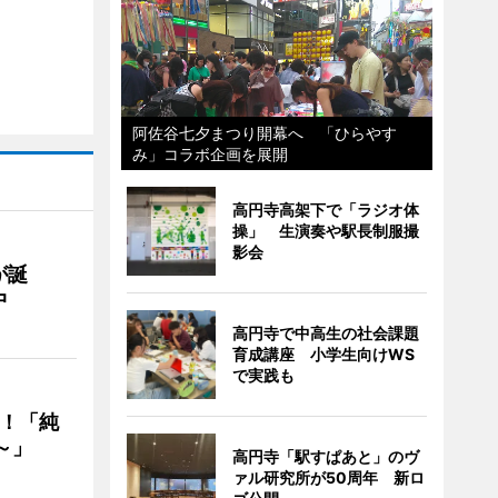
阿佐谷七夕まつり開幕へ 「ひらやす
み」コラボ企画を展開
高円寺高架下で「ラジオ体
操」 生演奏や駅長制服撮
影会
が誕
中
高円寺で中高生の社会課題
育成講座 小学生向けWS
で実践も
る！「純
～」
高円寺「駅すぱあと」のヴ
ァル研究所が50周年 新ロ