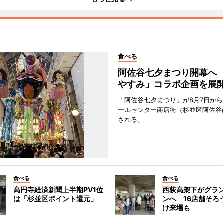
食べる
阿佐谷七夕まつり開幕へ
やすみ」コラボ企画を展
「阿佐谷七夕まつり」が8月7日か
ールセンター商店街（杉並区阿佐谷
される。
食べる
食べる
高円寺経済新聞上半期PV1位
西荻高架下がグラ
は「杉並区ポイント還元」
ンへ 16店舗そろ
け来場も