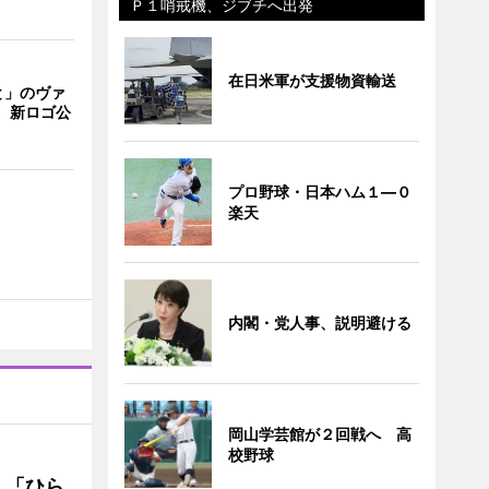
Ｐ１哨戒機、ジブチへ出発
在日米軍が支援物資輸送
と」のヴァ
 新ロゴ公
プロ野球・日本ハム１―０
楽天
内閣・党人事、説明避ける
岡山学芸館が２回戦へ 高
校野球
 「ひら