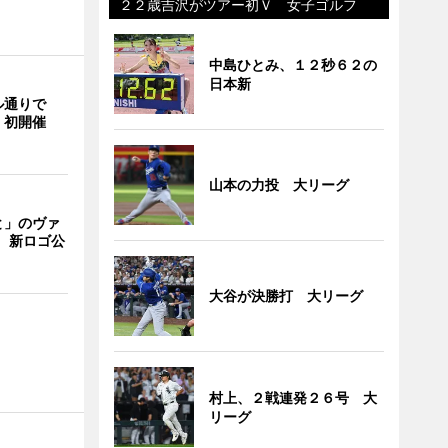
２２歳吉沢がツアー初Ｖ 女子ゴルフ
中島ひとみ、１２秒６２の
日本新
ル通りで
」初開催
山本の力投 大リーグ
と」のヴァ
 新ロゴ公
大谷が決勝打 大リーグ
村上、２戦連発２６号 大
リーグ