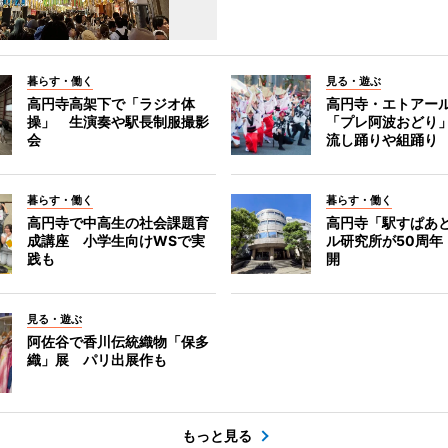
暮らす・働く
見る・遊ぶ
高円寺高架下で「ラジオ体
高円寺・エトアー
操」 生演奏や駅長制服撮影
「プレ阿波おどり
会
流し踊りや組踊り
暮らす・働く
暮らす・働く
高円寺で中高生の社会課題育
高円寺「駅すぱあ
成講座 小学生向けWSで実
ル研究所が50周年
践も
開
見る・遊ぶ
阿佐谷で香川伝統織物「保多
織」展 パリ出展作も
もっと見る