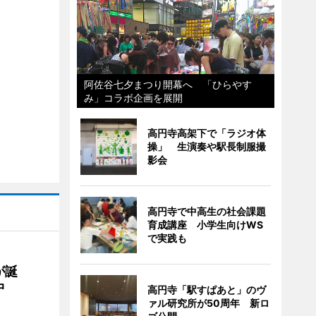
阿佐谷七夕まつり開幕へ 「ひらやす
み」コラボ企画を展開
高円寺高架下で「ラジオ体
操」 生演奏や駅長制服撮
影会
高円寺で中高生の社会課題
育成講座 小学生向けWS
で実践も
が誕
中
高円寺「駅すぱあと」のヴ
ァル研究所が50周年 新ロ