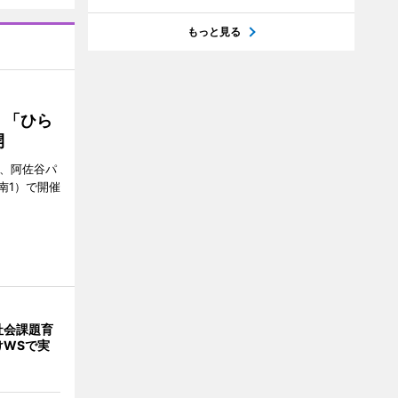
もっと見る
 「ひら
開
ら、阿佐谷パ
南1）で開催
社会課題育
けWSで実