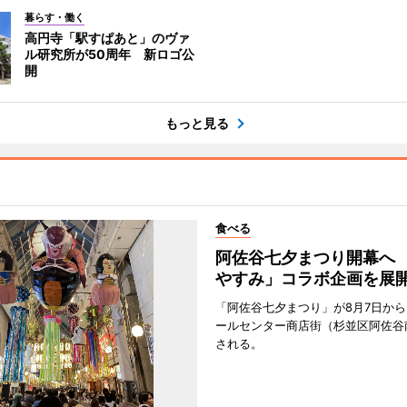
暮らす・働く
高円寺「駅すぱあと」のヴァ
ル研究所が50周年 新ロゴ公
開
もっと見る
食べる
阿佐谷七夕まつり開幕へ
やすみ」コラボ企画を展
「阿佐谷七夕まつり」が8月7日か
ールセンター商店街（杉並区阿佐谷
される。