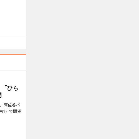
 「ひら
開
ら、阿佐谷パ
南1）で開催