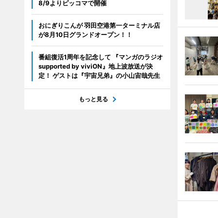
8/9よりピッコマで開催
おにぎりこんが 羽田空港第一ターミナル店
が8月10日グランドオープン！！
番組復活1周年を記念して 『マンガのラジオ
supported by viviON』地上波放送が決
定！ ゲストは『宇宙兄弟』の小山宙哉先生
もっと見る