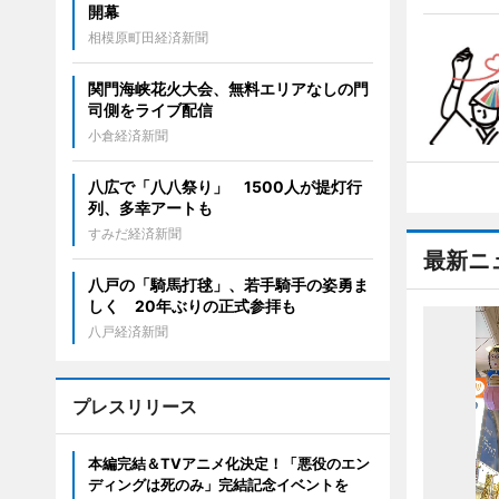
開幕
相模原町田経済新聞
関門海峡花火大会、無料エリアなしの門
司側をライブ配信
小倉経済新聞
八広で「八八祭り」 1500人が提灯行
列、多幸アートも
すみだ経済新聞
最新ニ
八戸の「騎馬打毬」、若手騎手の姿勇ま
しく 20年ぶりの正式参拝も
八戸経済新聞
プレスリリース
本編完結＆TVアニメ化決定！「悪役のエン
ディングは死のみ」完結記念イベントを