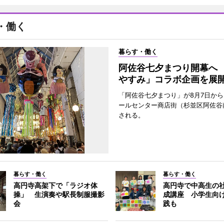
・働く
暮らす・働く
阿佐谷七夕まつり開幕へ
やすみ」コラボ企画を展
「阿佐谷七夕まつり」が8月7日か
ールセンター商店街（杉並区阿佐谷
される。
暮らす・働く
暮らす・働く
高円寺高架下で「ラジオ体
高円寺で中高生の
操」 生演奏や駅長制服撮影
成講座 小学生向
会
践も