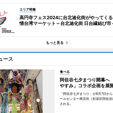
エリア特集
高円寺フェス2024に台北迪化街がやってく
情台湾マーケット～台北迪化街 日台縁結び市
もっと見る
ュース
食べる
阿佐谷七夕まつり開幕へ
やすみ」コラボ企画を展
「阿佐谷七夕まつり」が8月7日か
ールセンター商店街（杉並区阿佐谷
される。