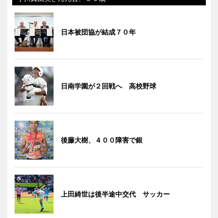
日本被団協が結成７０年
日南学園が２回戦へ 高校野球
後藤大樹、４００障害で銀
上田綺世は後半途中交代 サッカー