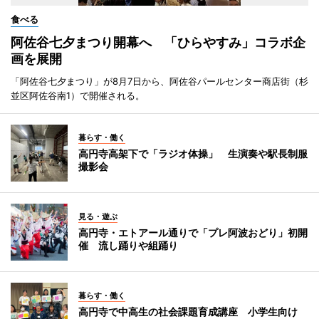
食べる
阿佐谷七夕まつり開幕へ 「ひらやすみ」コラボ企
画を展開
「阿佐谷七夕まつり」が8月7日から、阿佐谷パールセンター商店街（杉
並区阿佐谷南1）で開催される。
暮らす・働く
高円寺高架下で「ラジオ体操」 生演奏や駅長制服
撮影会
見る・遊ぶ
高円寺・エトアール通りで「プレ阿波おどり」初開
催 流し踊りや組踊り
暮らす・働く
高円寺で中高生の社会課題育成講座 小学生向け