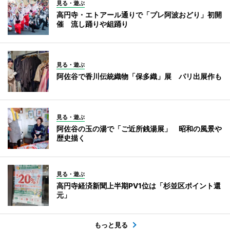
見る・遊ぶ
高円寺・エトアール通りで「プレ阿波おどり」初開
催 流し踊りや組踊り
見る・遊ぶ
阿佐谷で香川伝統織物「保多織」展 パリ出展作も
見る・遊ぶ
阿佐谷の玉の湯で「ご近所銭湯展」 昭和の風景や
歴史描く
見る・遊ぶ
高円寺経済新聞上半期PV1位は「杉並区ポイント還
元」
もっと見る