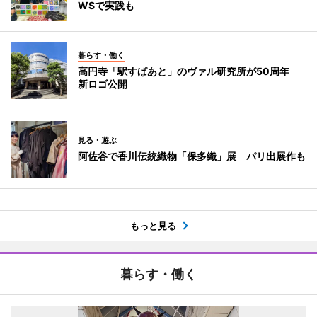
WSで実践も
暮らす・働く
高円寺「駅すぱあと」のヴァル研究所が50周年
新ロゴ公開
見る・遊ぶ
阿佐谷で香川伝統織物「保多織」展 パリ出展作も
もっと見る
暮らす・働く