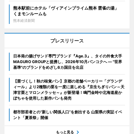
熊本駅前にホテル「ヴィアインプライム熊本 雲雀の湯」
くまモンルームも
熊本経済新聞
プレスリリース
日本発の揚げサンド専門ブランド『Age.3』、タイの外食大手
MAGURO GROUPと提携し、2026年10月バンコクへ ― "世界
基準"のブランドをめざし6カ国目を出店
【栗づくし！秋の味覚パン】京都の老舗ベーカリー「グランデ
ィール」より2種類の栗を一度に楽しめる『京生ちぎりパン～天
津甘栗とマロンメラッセ～』が新登場！鳴門金時や北海道産か
ぼちゃを使用した新作パンも発売
都市部若者との“新しい関係人口”を創出する 山梨県の実証イベ
ント「夏茶祭」開催
もっと見る