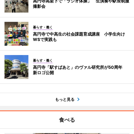
高円寺高架下で「ラジオ体操」 生演奏や駅長制服
撮影会
暮らす・働く
高円寺で中高生の社会課題育成講座 小学生向け
WSで実践も
暮らす・働く
高円寺「駅すぱあと」のヴァル研究所が50周年
新ロゴ公開
もっと見る
食べる