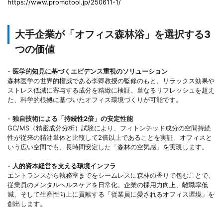
https://www.promotool.jp/250611-1/
大手企業が「オフィス森林浴」を選択する3
つの価値
-
医学的知見に基づくエビデンス重視のソリューション
森林医学の世界的権威である李卿教授の監修のもと、リラックス効果や
ストレス低減に寄与する成分を精緻に検証。単なるリフレッシュを超え
た、科学的根拠に基づいたオフィス環境づくりが可能です。
-
独自技術による「持続性2倍」の安定性能
GC/MS（精密成分分析）試験により、フィトンチッド成分の空間持続
性が従来の精油単体と比較して2倍以上であることを実証。オフィスと
いう広い空間でも、長時間安定した「森林の空気感」を実現します。
-
人的資本経営を支える環境インフラ
エントランスから執務室までをシームレスに森林の香りで包むことで、
従業員のメンタルヘルスケアを日常化。企業の採用力向上、離職率低
減、そして生産性向上に貢献する「従業員に愛されるオフィス環境」を
創出します。