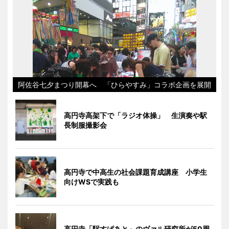
阿佐谷七夕まつり開幕へ 「ひらやすみ」コラボ企画を展開
高円寺高架下で「ラジオ体操」 生演奏や駅
長制服撮影会
高円寺で中高生の社会課題育成講座 小学生
向けWSで実践も
高円寺「駅すぱあと」のヴァル研究所が50周