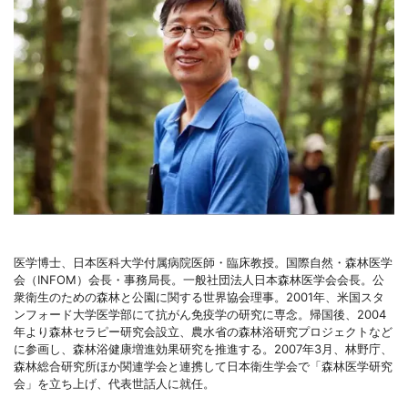
医学博士、日本医科大学付属病院医師・臨床教授。国際自然・森林医学
会（INFOM）会長・事務局長。一般社団法人日本森林医学会会長。公
衆衛生のための森林と公園に関する世界協会理事。2001年、米国スタ
ンフォード大学医学部にて抗がん免疫学の研究に専念。帰国後、2004
年より森林セラピー研究会設立、農水省の森林浴研究プロジェクトなど
に参画し、森林浴健康増進効果研究を推進する。2007年3月、林野庁、
森林総合研究所ほか関連学会と連携して日本衛生学会で「森林医学研究
会」を立ち上げ、代表世話人に就任。