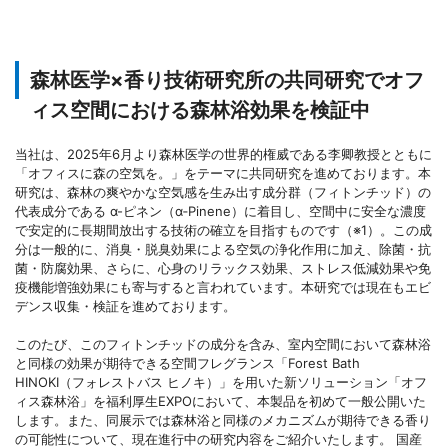
森林医学×香り技術研究所の共同研究でオフ
ィス空間における森林浴効果を検証中
当社は、2025年6月より森林医学の世界的権威である李卿教授とともに
「オフィスに森の空気を。」をテーマに共同研究を進めております。本
研究は、森林の爽やかな空気感を生み出す成分群（フィトンチッド）の
代表成分である α-ピネン（α‐Pinene）に着目し、空間中に安全な濃度
で安定的に長期間放出する技術の確立を目指すものです（※1）。この成
分は一般的に、消臭・脱臭効果による空気の浄化作用に加え、除菌・抗
菌・防腐効果、さらに、心身のリラックス効果、ストレス低減効果や免
疫機能増強効果にも寄与すると言われています。本研究では現在もエビ
デンス収集・検証を進めております。
このたび、このフィトンチッドの成分を含み、室内空間において森林浴
と同様の効果が期待できる空間フレグランス「Forest Bath
HINOKI（フォレストバス ヒノキ）」を用いた新ソリューション「オフ
ィス森林浴」を福利厚生EXPOにおいて、本製品を初めて一般公開いた
します。また、同展示では森林浴と同様のメカニズムが期待できる香り
の可能性について、現在進行中の研究内容をご紹介いたします。 国産