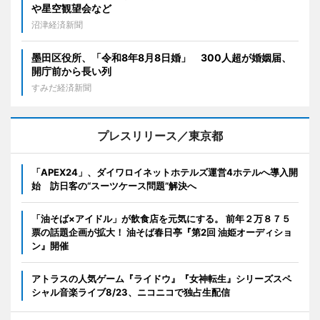
や星空観望会など
沼津経済新聞
墨田区役所、「令和8年8月8日婚」 300人超が婚姻届、
開庁前から長い列
すみだ経済新聞
プレスリリース／東京都
「APEX24」、ダイワロイネットホテルズ運営4ホテルへ導入開
始 訪日客の“スーツケース問題”解決へ
「油そば×アイドル」が飲食店を元気にする。 前年２万８７５
票の話題企画が拡大！ 油そば春日亭『第2回 油姫オーディショ
ン』開催
アトラスの人気ゲーム『ライドウ』『女神転生』シリーズスペ
シャル音楽ライブ8/23、ニコニコで独占生配信