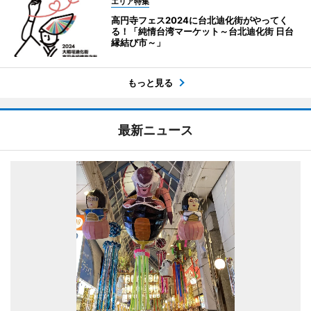
エリア特集
高円寺フェス2024に台北迪化街がやってく
る！「純情台湾マーケット～台北迪化街 日台
縁結び市～」
もっと見る
最新ニュース