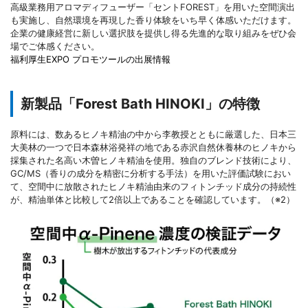
高級業務用アロマディフューザー「セントFOREST」を用いた空間演出
も実施し、自然環境を再現した香り体験をいち早く体感いただけます。
企業の健康経営に新しい選択肢を提供し得る先進的な取り組みをぜひ会
場でご体感ください。
福利厚生EXPO プロモツールの出展情報
新製品「Forest Bath HINOKI」の特徴
原料には、数あるヒノキ精油の中から李教授とともに厳選した、日本三
大美林の一つで日本森林浴発祥の地である赤沢自然休養林のヒノキから
採集された名高い木曽ヒノキ精油を使用。独自のブレンド技術により、
GC/MS（香りの成分を精密に分析する手法）を用いた評価試験におい
て、空間中に放散されたヒノキ精油由来のフィトンチッド成分の持続性
が、精油単体と比較して2倍以上であることを確認しています。（※2）