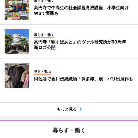
暮らす・働く
高円寺で中高生の社会課題育成講座 小学生向け
WSで実践も
暮らす・働く
高円寺「駅すぱあと」のヴァル研究所が50周年
新ロゴ公開
見る・遊ぶ
阿佐谷で香川伝統織物「保多織」展 パリ出展作も
もっと見る
暮らす・働く