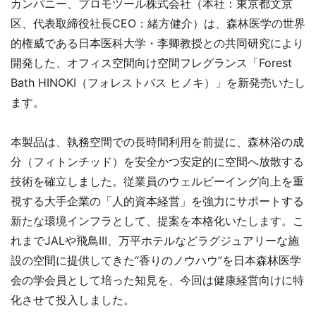
カンパニー、プロモツール株式会社（本社：東京都文京
区、代表取締役社長CEO：緒方健介）は、森林医学の世界
的権威である日本医科大学・李卿教授との共同研究により
開発した、オフィス空間向け空間フレグランス「Forest
Bath HINOKI（フォレストバス ヒノキ）」を新発売いたし
ます。
本製品は、執務空間での長時間利用を前提に、森林浴の成
分（フィトンチッド）を安全かつ安定的に空間へ放散する
技術を確立しました。従業員のウェルビーイング向上を重
視する大手企業の「人的資本経営」を強力にサポートする
新たな環境インフラとして、提案を本格化いたします。こ
れまでJALや飛鳥III、万平ホテルなどラグジュアリーな施
設の空間に提供してきた“香りのノウハウ”を日本森林医学
会の学会員として培った知見を、今回は健康経営向けに特
化させて投入しました。