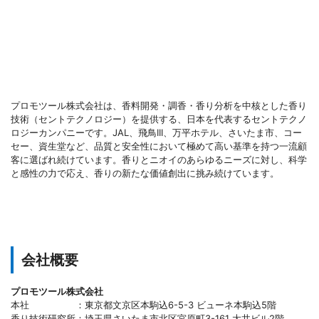
プロモツール株式会社は、香料開発・調香・香り分析を中核とした香り
技術（セントテクノロジー）を提供する、日本を代表するセントテクノ
ロジーカンパニーです。JAL、飛鳥III、万平ホテル、さいたま市、コー
セー、資生堂など、品質と安全性において極めて高い基準を持つ一流顧
客に選ばれ続けています。香りとニオイのあらゆるニーズに対し、科学
と感性の力で応え、香りの新たな価値創出に挑み続けています。
会社概要
プロモツール株式会社
本社 ：東京都文京区本駒込6-5-3 ビューネ本駒込5階
香り技術研究所：埼玉県さいたま市北区宮原町3-161 大井ビル2階