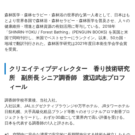
森林医学・森林セラピー・森林浴の世界的な第一人者として、日本はも
とより世界各国で森林浴・森林セラピー・森林医学を普及させ、人々の
健康維持・増進と森林資源の有効活用に寄与している。2018年
「SHINRIN-YOKU / Forest Bathing」(PENGUIN BOOKS) を英国と米
国で同時刊行し、米国でベストセラーにランクイン。以来、50カ国・
地域で翻訳刊行された。森林医学研究は2021年度日本衛生学会学会賞
を受賞。
クリエイティブディレクター 香り技術研究
所 副所長 シニア調香師 渡辺武志プロフ
ィール
調香師学校卒業後、当社入社。
入社以来、JALエグゼクティブラウンジや万平ホテル、JRタワーホテル
日航札幌、大手高級化粧品ブランド等数々のオリジナルアロマ創香プロ
ジェクトをリードし、わずか30歳にして業界内で高い評価を受ける。
日本を代表する調香師の1人と評される。
※1 空間中に安全な濃度で安定的に長期間放出する技術を確立したもの