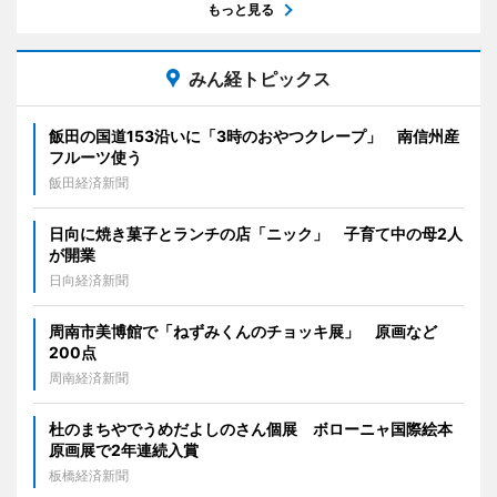
もっと見る
みん経トピックス
飯田の国道153沿いに「3時のおやつクレープ」 南信州産
フルーツ使う
飯田経済新聞
日向に焼き菓子とランチの店「ニック」 子育て中の母2人
が開業
日向経済新聞
周南市美博館で「ねずみくんのチョッキ展」 原画など
200点
周南経済新聞
杜のまちやでうめだよしのさん個展 ボローニャ国際絵本
原画展で2年連続入賞
板橋経済新聞