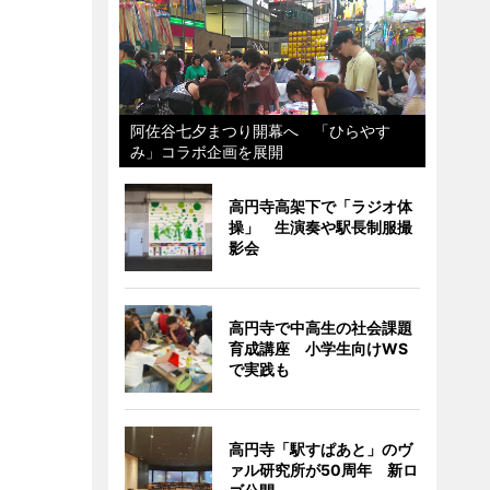
阿佐谷七夕まつり開幕へ 「ひらやす
み」コラボ企画を展開
高円寺高架下で「ラジオ体
操」 生演奏や駅長制服撮
影会
高円寺で中高生の社会課題
育成講座 小学生向けWS
で実践も
高円寺「駅すぱあと」のヴ
ァル研究所が50周年 新ロ