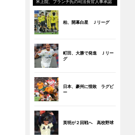
米上院、ブランチ氏の司法長官人事承認
柏、開幕白星 Ｊリーグ
町田、大勝で発進 Ｊリー
グ
日本、豪州に惜敗 ラグビ
ー
英明が２回戦へ 高校野球