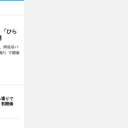
 「ひら
開
ら、阿佐谷パ
南1）で開催
ル通りで
」初開催