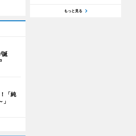
もっと見る
が誕
中
る！「純
～」