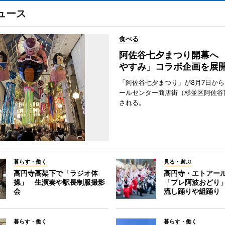
ュース
食べる
阿佐谷七夕まつり開幕へ
やすみ」コラボ企画を展
「阿佐谷七夕まつり」が8月7日か
ールセンター商店街（杉並区阿佐谷
される。
暮らす・働く
見る・遊ぶ
高円寺高架下で「ラジオ体
高円寺・エトアー
操」 生演奏や駅長制服撮影
「プレ阿波おどり
会
流し踊りや組踊り
暮らす・働く
暮らす・働く