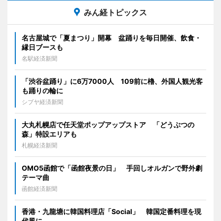
みん経トピックス
名古屋城で「夏まつり」開幕 盆踊りを毎日開催、飲食・
縁日ブースも
名駅経済新聞
「渋谷盆踊り」に6万7000人 109前に櫓、外国人観光客
も踊りの輪に
シブヤ経済新聞
大丸札幌店で任天堂ポップアップストア 「どうぶつの
森」特設エリアも
札幌経済新聞
OMO5函館で「函館夜景の日」 手回しオルガンで野外劇
テーマ曲
函館経済新聞
香港・九龍塘に韓国料理店「Social」 韓国定番料理を現
代風に