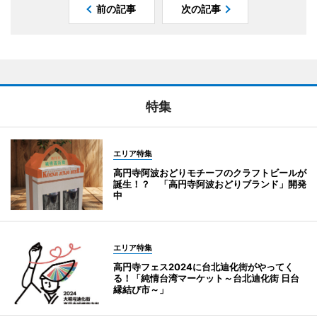
前の記事
次の記事
特集
エリア特集
高円寺阿波おどりモチーフのクラフトビールが
誕生！？ 「高円寺阿波おどりブランド」開発
中
エリア特集
高円寺フェス2024に台北迪化街がやってく
る！「純情台湾マーケット～台北迪化街 日台
縁結び市～」