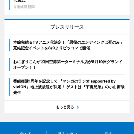
香港経済新聞
プレスリリース
本編完結＆TVアニメ化決定！「悪役のエンディングは死のみ」
完結記念イベントを8/9よりピッコマで開催
おにぎりこんが 羽田空港第一ターミナル店が8月10日グランド
オープン！！
番組復活1周年を記念して 『マンガのラジオ supported by
viviON』地上波放送が決定！ ゲストは『宇宙兄弟』の小山宙哉
先生
もっと見る
食べる
見る・遊ぶ
買う