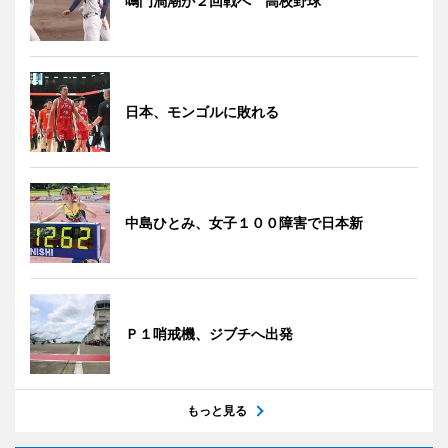
鳴門渦潮が２回戦へ 高校野球
日本、モンゴルに敗れる
中島ひとみ、女子１００障害で日本新
Ｐ１哨戒機、ジブチへ出発
もっと見る