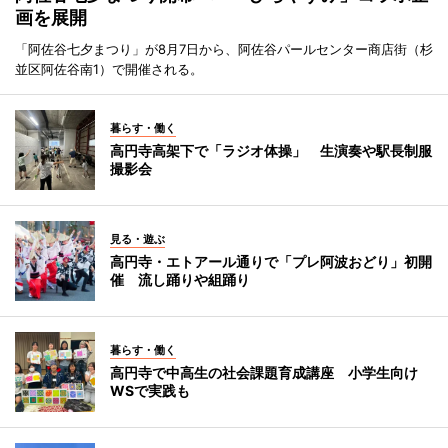
画を展開
「阿佐谷七夕まつり」が8月7日から、阿佐谷パールセンター商店街（杉
並区阿佐谷南1）で開催される。
暮らす・働く
高円寺高架下で「ラジオ体操」 生演奏や駅長制服
撮影会
見る・遊ぶ
高円寺・エトアール通りで「プレ阿波おどり」初開
催 流し踊りや組踊り
暮らす・働く
高円寺で中高生の社会課題育成講座 小学生向け
WSで実践も