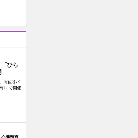
 「ひら
開
ら、阿佐谷パ
南1）で開催
社会課題育