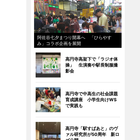
阿佐谷七夕まつり開幕へ 「ひらやす
み」コラボ企画を展開
高円寺高架下で「ラジオ体
操」 生演奏や駅長制服撮
影会
高円寺で中高生の社会課題
育成講座 小学生向けWS
で実践も
高円寺「駅すぱあと」のヴ
ァル研究所が50周年 新ロ