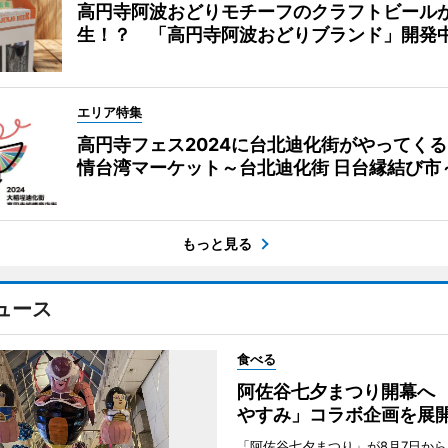
高円寺阿波おどりモチーフのクラフトビール
生！？ 「高円寺阿波おどりブランド」開発
エリア特集
高円寺フェス2024に台北迪化街がやってく
情台湾マーケット～台北迪化街 日台縁結び市
もっと見る
ュース
食べる
阿佐谷七夕まつり開幕へ
やすみ」コラボ企画を展
「阿佐谷七夕まつり」が8月7日か