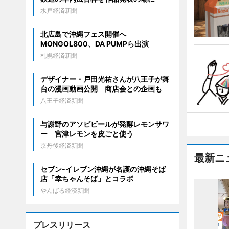
水戸経済新聞
北広島で沖縄フェス開催へ
MONGOL800、DA PUMPら出演
札幌経済新聞
デザイナー・戸田光祐さんが八王子が舞
台の漫画動画公開 商店会との企画も
八王子経済新聞
与謝野のアソビビールが発酵レモンサワ
ー 宮津レモンを皮ごと使う
京丹後経済新聞
最新ニ
セブン‐イレブン沖縄が名護の沖縄そば
店「幸ちゃんそば」とコラボ
やんばる経済新聞
プレスリリース