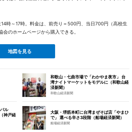
14時～17時。料金は、前売り＝500円、当日700円（高校生
流協会のホームページから購入できる。
地図を見る
和歌山・七曲市場で「わかやま夜市」 台
湾ナイトマーケットをモデルに（和歌山経
済新聞）
和歌山経済新聞
バル
大阪・堺筋本町に台湾まぜそば店「やまひ
う（神戸経
で」 選べる辛さ3段階（船場経済新聞）
船場経済新聞