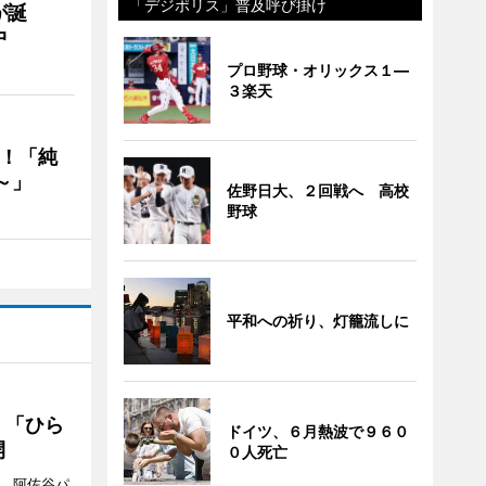
「デジポリス」普及呼び掛け
が誕
中
プロ野球・オリックス１―
３楽天
る！「純
～」
佐野日大、２回戦へ 高校
野球
平和への祈り、灯籠流しに
 「ひら
ドイツ、６月熱波で９６０
開
０人死亡
ら、阿佐谷パ