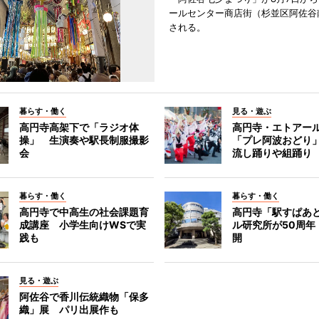
ールセンター商店街（杉並区阿佐谷
される。
暮らす・働く
見る・遊ぶ
高円寺高架下で「ラジオ体
高円寺・エトアー
操」 生演奏や駅長制服撮影
「プレ阿波おどり
会
流し踊りや組踊り
暮らす・働く
暮らす・働く
高円寺で中高生の社会課題育
高円寺「駅すぱあ
成講座 小学生向けWSで実
ル研究所が50周年
践も
開
見る・遊ぶ
阿佐谷で香川伝統織物「保多
織」展 パリ出展作も