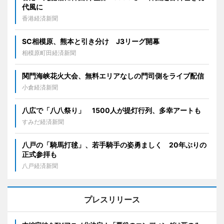
代風に
香港経済新聞
SC相模原、熊本と引き分け J3リーグ開幕
相模原町田経済新聞
関門海峡花火大会、無料エリアなしの門司側をライブ配信
小倉経済新聞
八広で「八八祭り」 1500人が提灯行列、多幸アートも
すみだ経済新聞
八戸の「騎馬打毬」、若手騎手の姿勇ましく 20年ぶりの
正式参拝も
八戸経済新聞
プレスリリース