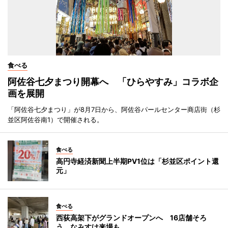
食べる
阿佐谷七夕まつり開幕へ 「ひらやすみ」コラボ企
画を展開
「阿佐谷七夕まつり」が8月7日から、阿佐谷パールセンター商店街（杉
並区阿佐谷南1）で開催される。
食べる
高円寺経済新聞上半期PV1位は「杉並区ポイント還
元」
食べる
西荻高架下がグランドオープンへ 16店舗そろ
う、なみすけ来場も