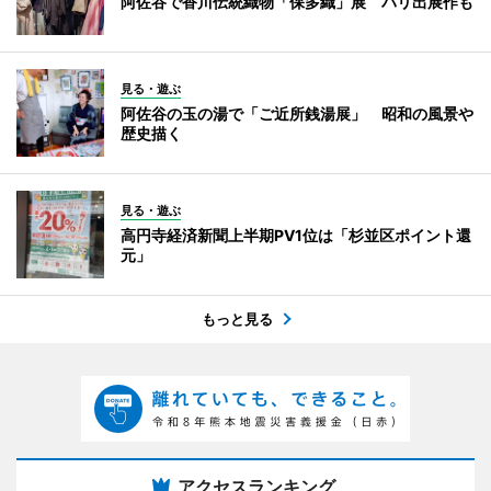
阿佐谷で香川伝統織物「保多織」展 パリ出展作も
見る・遊ぶ
阿佐谷の玉の湯で「ご近所銭湯展」 昭和の風景や
歴史描く
見る・遊ぶ
高円寺経済新聞上半期PV1位は「杉並区ポイント還
元」
もっと見る
アクセスランキング