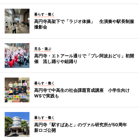
暮らす・働く
高円寺高架下で「ラジオ体操」 生演奏や駅長制服
撮影会
見る・遊ぶ
高円寺・エトアール通りで「プレ阿波おどり」初開
催 流し踊りや組踊り
暮らす・働く
高円寺で中高生の社会課題育成講座 小学生向け
WSで実践も
暮らす・働く
高円寺「駅すぱあと」のヴァル研究所が50周年
新ロゴ公開