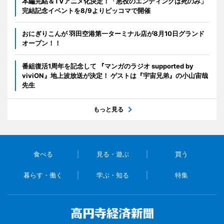
本編完結＆TVアニメ化決定！「悪役のエンディングは死のみ」
完結記念イベントを8/9よりピッコマで開催
おにぎりこんが 羽田空港第一ターミナル店が8月10日グランド
オープン！！
番組復活1周年を記念して 『マンガのラジオ supported by
viviON』地上波放送が決定！ ゲストは『宇宙兄弟』の小山宙哉
先生
もっと見る
食べる
見る・遊ぶ
買う
暮らす・働く
学ぶ・知る
特集