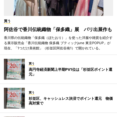
買う
阿佐谷で香川伝統織物「保多織」展 パリ出展作も
香川県の伝統織物「保多織（ぼたおり）」を使った洋服や雑貨を紹介す
る展示販売会「香川伝統織物 保多織 ブティックjune 東京POPUP」が
現在、「1つだけ美術館」（杉並区阿佐谷南1）で開かれている。
買う
高円寺経済新聞上半期PV1位は「杉並区ポイント還
元」
買う
杉並区、キャッシュレス決済でポイント還元 物価
高対策で