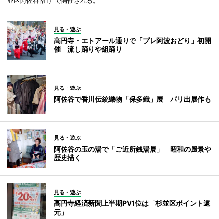
並区阿佐谷南1）で開催される。
見る・遊ぶ
高円寺・エトアール通りで「プレ阿波おどり」初開
催 流し踊りや組踊り
見る・遊ぶ
阿佐谷で香川伝統織物「保多織」展 パリ出展作も
見る・遊ぶ
阿佐谷の玉の湯で「ご近所銭湯展」 昭和の風景や
歴史描く
見る・遊ぶ
高円寺経済新聞上半期PV1位は「杉並区ポイント還
元」