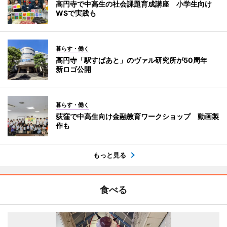
高円寺で中高生の社会課題育成講座 小学生向け
WSで実践も
暮らす・働く
高円寺「駅すぱあと」のヴァル研究所が50周年
新ロゴ公開
暮らす・働く
荻窪で中高生向け金融教育ワークショップ 動画製
作も
もっと見る
食べる