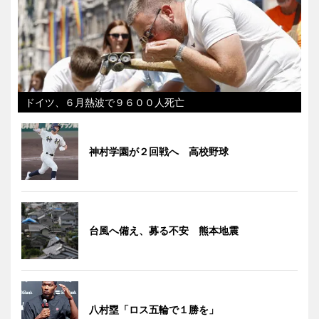
ドイツ、６月熱波で９６００人死亡
神村学園が２回戦へ 高校野球
台風へ備え、募る不安 熊本地震
八村塁「ロス五輪で１勝を」