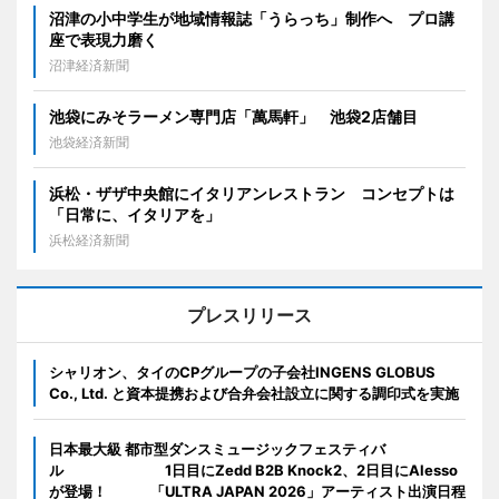
沼津の小中学生が地域情報誌「うらっち」制作へ プロ講
座で表現力磨く
沼津経済新聞
池袋にみそラーメン専門店「萬馬軒」 池袋2店舗目
池袋経済新聞
浜松・ザザ中央館にイタリアンレストラン コンセプトは
「日常に、イタリアを」
浜松経済新聞
プレスリリース
シャリオン、タイのCPグループの子会社INGENS GLOBUS
Co., Ltd. と資本提携および合弁会社設立に関する調印式を実施
日本最大級 都市型ダンスミュージックフェスティバ
ル 1日目にZedd B2B Knock2、2日目にAlesso
が登場！ 「ULTRA JAPAN 2026」アーティスト出演日程