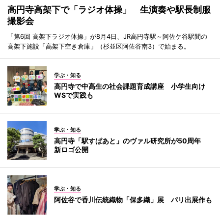
高円寺高架下で「ラジオ体操」 生演奏や駅長制服
撮影会
「第6回 高架下ラジオ体操」が8月4日、JR高円寺駅～阿佐ケ谷駅間の
高架下施設「高架下空き倉庫」（杉並区阿佐谷南3）で始まる。
学ぶ・知る
高円寺で中高生の社会課題育成講座 小学生向け
WSで実践も
学ぶ・知る
高円寺「駅すぱあと」のヴァル研究所が50周年
新ロゴ公開
学ぶ・知る
阿佐谷で香川伝統織物「保多織」展 パリ出展作も