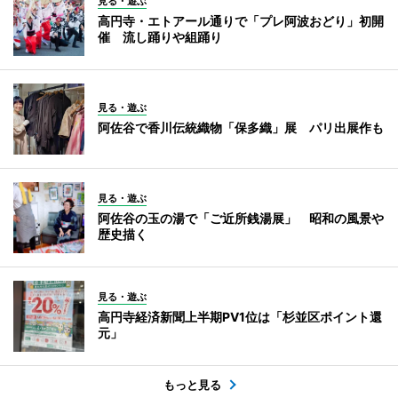
見る・遊ぶ
高円寺・エトアール通りで「プレ阿波おどり」初開
催 流し踊りや組踊り
見る・遊ぶ
阿佐谷で香川伝統織物「保多織」展 パリ出展作も
見る・遊ぶ
阿佐谷の玉の湯で「ご近所銭湯展」 昭和の風景や
歴史描く
見る・遊ぶ
高円寺経済新聞上半期PV1位は「杉並区ポイント還
元」
もっと見る