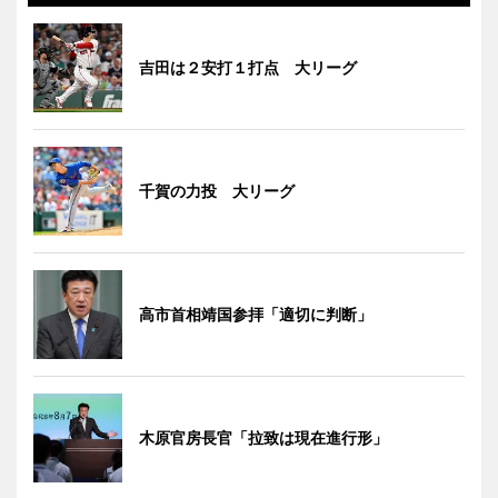
吉田は２安打１打点 大リーグ
千賀の力投 大リーグ
高市首相靖国参拝「適切に判断」
木原官房長官「拉致は現在進行形」