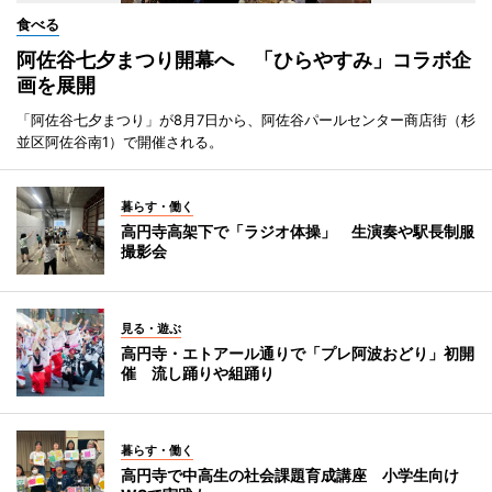
食べる
阿佐谷七夕まつり開幕へ 「ひらやすみ」コラボ企
画を展開
「阿佐谷七夕まつり」が8月7日から、阿佐谷パールセンター商店街（杉
並区阿佐谷南1）で開催される。
暮らす・働く
高円寺高架下で「ラジオ体操」 生演奏や駅長制服
撮影会
見る・遊ぶ
高円寺・エトアール通りで「プレ阿波おどり」初開
催 流し踊りや組踊り
暮らす・働く
高円寺で中高生の社会課題育成講座 小学生向け