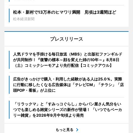
松本・新村で13万本のヒマワリ満開 見頃は3週間ほど
松本経済新聞
プレスリリース
人気ドラマを手掛ける毎日放送（MBS）と出版社ファンギルド
が共同制作！『復讐の標本～顔を変えた姉の10年～』8月8日
（土）コミックシーモアより先行配信【コミックアウル】
広告がきっかけで購入・利用した経験がある人は25.0％。実際
に行動に移したくなる広告媒体は「テレビCM」「チラシ」「店
頭POP・看板」が上位に
「リラックマ」と「すみっコぐらし」からパン屋さん気分をい
つでも楽しめる雑貨シリーズの新作が登場！ 「いつでもベーカ
リー雑貨」を2026年9月中旬頃より発売
もっと見る