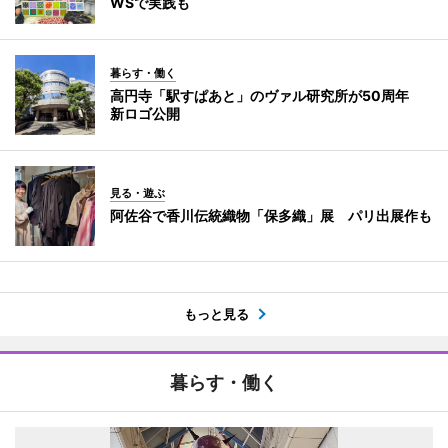
WSで実践も
暮らす・働く
高円寺「駅すぱあと」のヴァル研究所が50周年
新ロゴ公開
見る・遊ぶ
阿佐谷で香川伝統織物「保多織」展 パリ出展作も
もっと見る
暮らす・働く