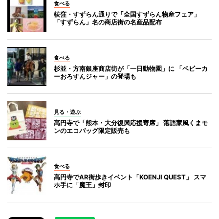
食べる
荻窪・すずらん通りで「全国すずらん物産フェア」
「すずらん」名の商店街の名産品配布
食べる
杉並・方南銀座商店街が「一日動物園」に 「ベビーカ
ーおろすんジャー」の登場も
見る・遊ぶ
高円寺で「熊本・大分復興応援寄席」 落語家風くまモ
ンのエコバッグ限定販売も
食べる
高円寺でAR街歩きイベント「KOENJI QUEST」 スマ
ホ手に「魔王」封印