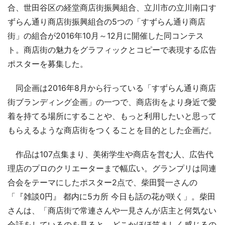
合、世田谷区の経堂商店街振興組合、立川市の立川南口す
ずらん通り商店街振興組合の5つの「すずらん通り商店
街」の組合が2016年10月～12月に開催した同コンテス
ト。商店街の魅力をグラフィックとコピーで表現する広告
ポスターを募集した。
同企画は2016年8月から行っている「すずらん通り商店
街ブランディング企画」の一つで、商店街をより身近で愛
着を持てる場所にすることや、もっと利用したいと思って
もらえるような商店街をつくることを目的とした企画だ。
作品は107点集まり、美術学生や商店を営む人、広告代
理店のプロのクリエーターまで幅広い。グランプリは同連
合会をテーマにしたポスター2点で、柴田賢一さんの
「『雑談0円』 都内に5カ所 今日も話の花が咲く」。柴田
さんは、「商店街で常連さんや一見さんが店主と何気ない
会話をしているのを見ると、どこかほほ笑ましく感じるの