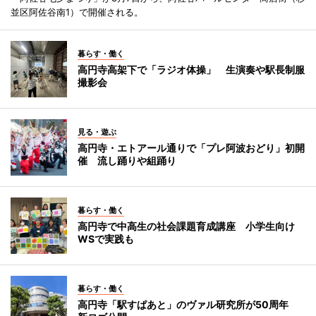
並区阿佐谷南1）で開催される。
暮らす・働く
高円寺高架下で「ラジオ体操」 生演奏や駅長制服
撮影会
見る・遊ぶ
高円寺・エトアール通りで「プレ阿波おどり」初開
催 流し踊りや組踊り
暮らす・働く
高円寺で中高生の社会課題育成講座 小学生向け
WSで実践も
暮らす・働く
高円寺「駅すぱあと」のヴァル研究所が50周年