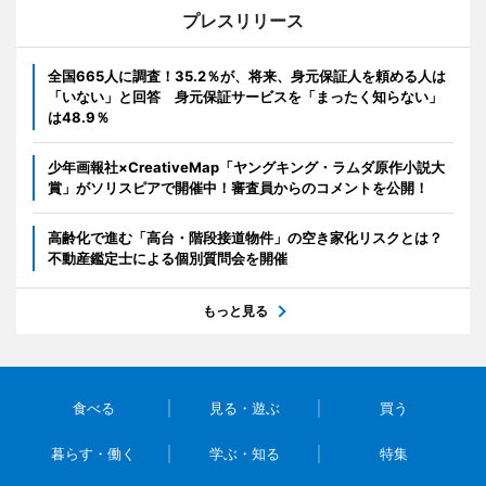
プレスリリース
全国665人に調査！35.2％が、将来、身元保証人を頼める人は
「いない」と回答 身元保証サービスを「まったく知らない」
は48.9％
少年画報社×CreativeMap「ヤングキング・ラムダ原作小説大
賞」がソリスピアで開催中！審査員からのコメントを公開！
高齢化で進む「高台・階段接道物件」の空き家化リスクとは？
不動産鑑定士による個別質問会を開催
もっと見る
食べる
見る・遊ぶ
買う
暮らす・働く
学ぶ・知る
特集