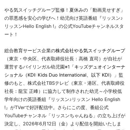
やる気スイッチグループ監修！夏休みの「動画見せすぎ」
の罪悪感を安心の学びへ！幼児向け英語番組『リッスン♪
リッスンHello English !』の公式YouTubeチャンネルスタ
ート！
総合教育サービス企業の
株式会社やる気スイッチグループ
（東京・中央区、代表取締役社長：高橋 直司）が自社が
運営するバイリンガル幼児園※1「
キッズデュオインターナ
ショナル（KDI: Kids Duo International、以下 KDI）
」監
修のもと、株式会社TBSテレビ（東京・港区、代表取締役
社長：龍宝 正峰）に協力して制作された幼児～小学校低
学年向けの英語番組『リッスン♪リッスン Hello English
!』がTVerで好評配信中。さらにこの度、番組公式
YouTubeチャンネル「リッスンちゃんねる」の立ち上げが
決定し、2026年6月12日（金）より配信を開始いたしま