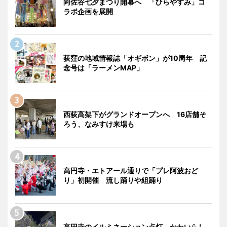
阿佐谷七夕まつり開幕へ 「ひらやすみ」コ
ラボ企画を展開
荻窪の地域情報誌「オギボン」が10周年 記
念号は「ラーメンMAP」
西荻高架下がグランドオープンへ 16店舗そ
ろう、なみすけ来場も
高円寺・エトアール通りで「プレ阿波おど
り」初開催 流し踊りや組踊り
高円寺のイルミネーション点灯 かわいらし