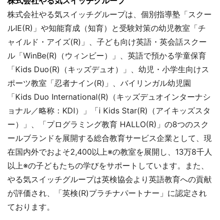
株式会社やる気スイッチグループ
株式会社やる気スイッチグループは、個別指導塾「スクー
ルIE(R)」や知能育成（知育）と受験対策の幼児教室「チ
ャイルド・アイズ(R)」、子ども向け英語・英会話スクー
ル「WinBe(R)（ウィンビー）」、英語で預かる学童保育
「Kids Duo(R)（キッズデュオ）」、幼児・小学生向けス
ポーツ教室「忍者ナイン(R)」、バイリンガル幼児園
「Kids Duo International(R)（キッズデュオインターナシ
ョナル／略称：KDI）」「i Kids Star(R)（アイキッズスタ
ー）」、「プログラミング教育 HALLO(R)」の8つのスク
ールブランドを展開する総合教育サービス企業として、現
在国内外でおよそ2,400以上※の教室を展開し、13万8千人
以上※の子どもたちの学びをサポートしています。また、
やる気スイッチグループは英検協会より英語教育への貢献
が評価され、「英検(R)プラチナパートナー」に認定され
ております。