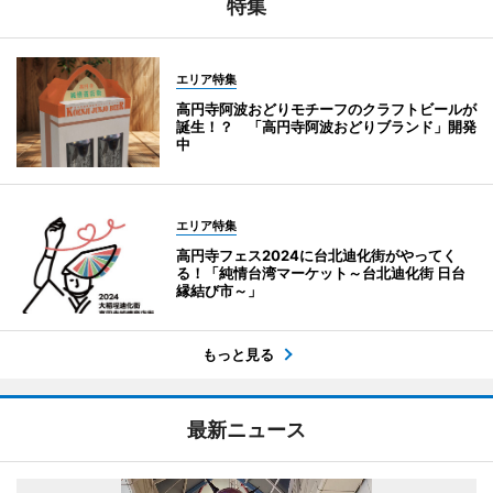
特集
エリア特集
高円寺阿波おどりモチーフのクラフトビールが
誕生！？ 「高円寺阿波おどりブランド」開発
中
エリア特集
高円寺フェス2024に台北迪化街がやってく
る！「純情台湾マーケット～台北迪化街 日台
縁結び市～」
もっと見る
最新ニュース