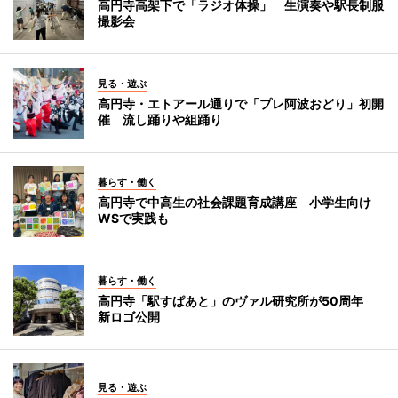
高円寺高架下で「ラジオ体操」 生演奏や駅長制服
撮影会
見る・遊ぶ
高円寺・エトアール通りで「プレ阿波おどり」初開
催 流し踊りや組踊り
暮らす・働く
高円寺で中高生の社会課題育成講座 小学生向け
WSで実践も
暮らす・働く
高円寺「駅すぱあと」のヴァル研究所が50周年
新ロゴ公開
見る・遊ぶ