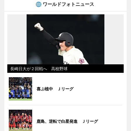
ワールドフォトニュース
長崎日大が２回戦へ 高校野球
喜ぶ植中 Ｊリーグ
鹿島、逆転で白星発進 Ｊリーグ