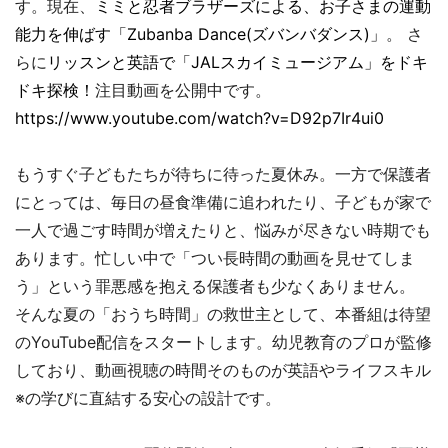
す。現在、
ミミと忍者ブラザーズによる、お子さまの運動
能力を伸ばす「Zubanba Dance(ズバンバダンス)」
。 さ
らに
リッスンと英語で「JALスカイミュージアム」をドキ
ドキ探検！
注目動画を公開中です。
https://www.youtube.com/watch?v=D92p7Ir4ui0
もうすぐ子どもたちが待ちに待った夏休み。一方で保護者
にとっては、毎日の昼食準備に追われたり、子どもが家で
一人で過ごす時間が増えたりと、悩みが尽きない時期でも
あります。忙しい中で「つい長時間の動画を見せてしま
う」という罪悪感を抱える保護者も少なくありません。
そんな夏の「おうち時間」の救世主として、本番組は待望
のYouTube配信をスタートします。幼児教育のプロが監修
しており、動画視聴の時間そのものが英語やライフスキル
※の学びに直結する安心の設計です。