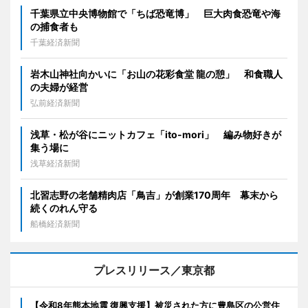
千葉県立中央博物館で「ちば恐竜博」 巨大肉食恐竜や海
の捕食者も
千葉経済新聞
岩木山神社向かいに「お山の花彩食堂 龍の憩」 和食職人
の夫婦が経営
弘前経済新聞
浅草・松が谷にニットカフェ「ito-mori」 編み物好きが
集う場に
浅草経済新聞
北習志野の老舗精肉店「鳥吉」が創業170周年 幕末から
続くのれん守る
船橋経済新聞
プレスリリース／東京都
【令和8年熊本地震 復興支援】被災された方に豊島区の公営住