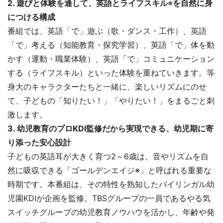
2. 遊びと体験を通して、英語とライフスキル
※
を自然に身
につける構成
番組では、英語「で」遊ぶ（歌・ダンス・工作）、英語
「で」考える（知能教育・探究学習）、英語「で」体を動
かす（運動・職業体験）、英語「で」コミュニケーション
する（ライフスキル）といった体験を重ねていきます。等
身大のキャラクターたちと一緒に、楽しいリズムにのせ
て、子どもの「知りたい！」「やりたい！」をまるごと刺
激します。
3. 幼児教育のプロKDI監修だから実現できる、幼児期に寄
り添った安心設計
子どもの英語耳が大きく育つ2～6歳は、音やリズムを自
然に吸収できる「ゴールデンエイジ※」と呼ばれる重要な
時期です。本番組は、その特性を熟知したバイリンガル幼
児園KDIが企画を監修。TBSグループの一員であるやる気
スイッチグループの幼児教育ノウハウを活かし、年齢や発