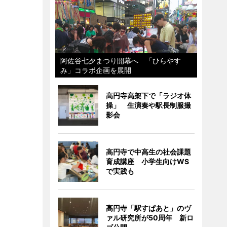
阿佐谷七夕まつり開幕へ 「ひらやす
み」コラボ企画を展開
高円寺高架下で「ラジオ体
操」 生演奏や駅長制服撮
影会
高円寺で中高生の社会課題
育成講座 小学生向けWS
で実践も
高円寺「駅すぱあと」のヴ
ァル研究所が50周年 新ロ