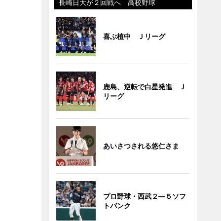
長崎日大が２回戦へ 高校野球
喜ぶ植中 Ｊリーグ
鹿島、逆転で白星発進 Ｊ
リーグ
あいさつされる悠仁さま
プロ野球・西武２―５ソフ
トバンク