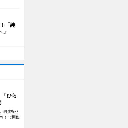
る！「純
～」
 「ひら
開
ら、阿佐谷パ
南1）で開催