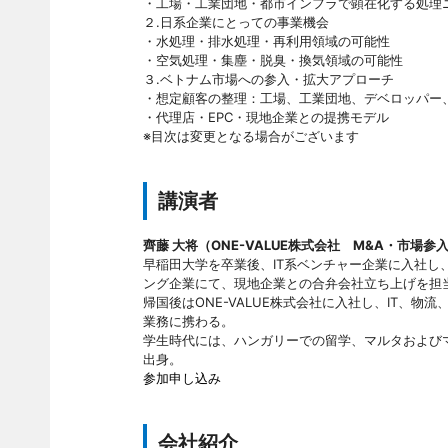
・工場・工業団地・都市インフラで顕在化する処理
２.日系企業にとっての事業機会
・水処理・排水処理・再利用領域の可能性
・空気処理・集塵・脱臭・換気領域の可能性
３.ベトナム市場への参入・拡大アプローチ
・想定顧客の整理：工場、工業団地、デベロッパー
・代理店・EPC・現地企業との提携モデル
※目次は変更となる場合がございます
講演者
齊藤 大将（ONE-VALUE株式会社 M&A・市場
早稲田大学を卒業後、IT系ベンチャー企業に入社
ング企業にて、現地企業との合弁会社立ち上げを担
帰国後はONE-VALUE株式会社に入社し、IT、
業務に携わる。
学生時代には、ハンガリーでの留学、マルタおよび
出身。
参加申し込み
会社紹介