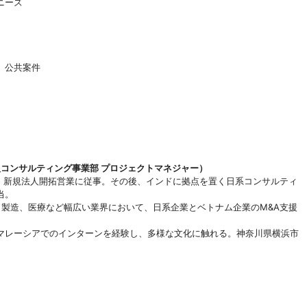
ニーズ
、公共案件
参入コンサルティング事業部 プロジェクトマネジャー）
し、新規法人開拓営業に従事。その後、インドに拠点を置く日系コンサルティ
当。
物流、製造、医療など幅広い業界において、日系企業とベトナム企業のM&A支援
マレーシアでのインターンを経験し、多様な文化に触れる。神奈川県横浜市