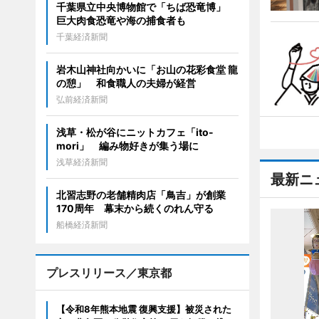
千葉県立中央博物館で「ちば恐竜博」
巨大肉食恐竜や海の捕食者も
千葉経済新聞
岩木山神社向かいに「お山の花彩食堂 龍
の憩」 和食職人の夫婦が経営
弘前経済新聞
浅草・松が谷にニットカフェ「ito-
mori」 編み物好きが集う場に
浅草経済新聞
最新ニ
北習志野の老舗精肉店「鳥吉」が創業
170周年 幕末から続くのれん守る
船橋経済新聞
プレスリリース／東京都
【令和8年熊本地震 復興支援】被災された