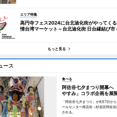
エリア特集
高円寺フェス2024に台北迪化街がやってく
情台湾マーケット～台北迪化街 日台縁結び市
もっと見る
ュース
食べる
阿佐谷七夕まつり開幕へ
やすみ」コラボ企画を展
「阿佐谷七夕まつり」が8月7日か
ールセンター商店街（杉並区阿佐谷
される。