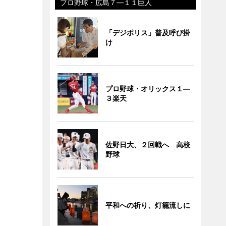
プロ野球・広島７―１１巨人
「デジポリス」普及呼び掛
け
プロ野球・オリックス１―
３楽天
佐野日大、２回戦へ 高校
野球
平和への祈り、灯籠流しに