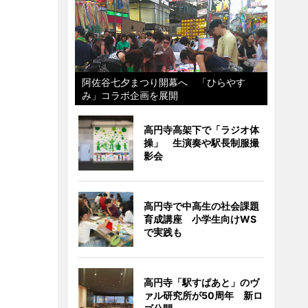
阿佐谷七夕まつり開幕へ 「ひらやす
み」コラボ企画を展開
高円寺高架下で「ラジオ体
操」 生演奏や駅長制服撮
影会
高円寺で中高生の社会課題
育成講座 小学生向けWS
で実践も
高円寺「駅すぱあと」のヴ
ァル研究所が50周年 新ロ